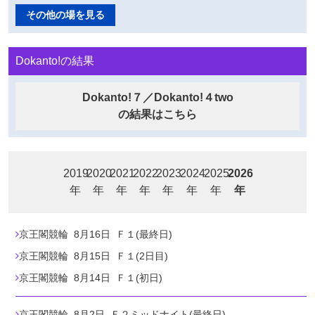
その他の場を見る
Dokanto!の結果
Dokanto!７／Dokanto!４two
の結果はこちら
2019
2020
2021
2022
2023
2024
2025
2026
年
年
年
年
年
年
年
年
京王閣競輪 8月16日 Ｆ１(最終日)
京王閣競輪 8月15日 Ｆ１(2日目)
京王閣競輪 8月14日 Ｆ１(初日)
京王閣競輪 8月2日 Ｆ２ミッドナイト(最終日)