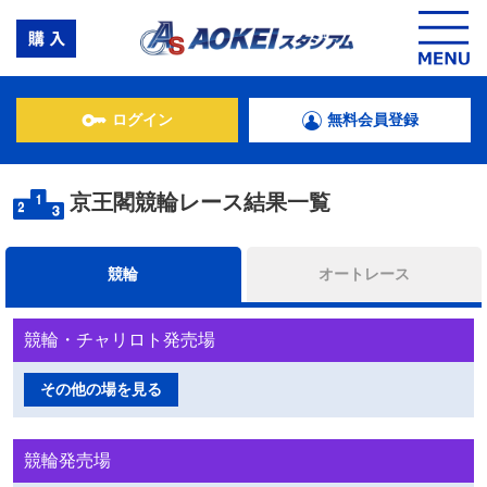
ログイン
無料会員登録
京王閣競輪
レース結果一覧
競輪
オートレース
競輪・チャリロト発売場
その他の場を見る
競輪発売場