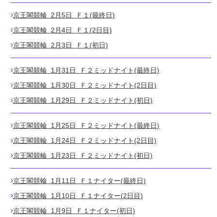
京王閣競輪 2月5日 Ｆ１(最終日)
京王閣競輪 2月4日 Ｆ１(2日目)
京王閣競輪 2月3日 Ｆ１(初日)
京王閣競輪 1月31日 Ｆ２ミッドナイト(最終日)
京王閣競輪 1月30日 Ｆ２ミッドナイト(2日目)
京王閣競輪 1月29日 Ｆ２ミッドナイト(初日)
京王閣競輪 1月25日 Ｆ２ミッドナイト(最終日)
京王閣競輪 1月24日 Ｆ２ミッドナイト(2日目)
京王閣競輪 1月23日 Ｆ２ミッドナイト(初日)
京王閣競輪 1月11日 Ｆ１ナイター(最終日)
京王閣競輪 1月10日 Ｆ１ナイター(2日目)
京王閣競輪 1月9日 Ｆ１ナイター(初日)