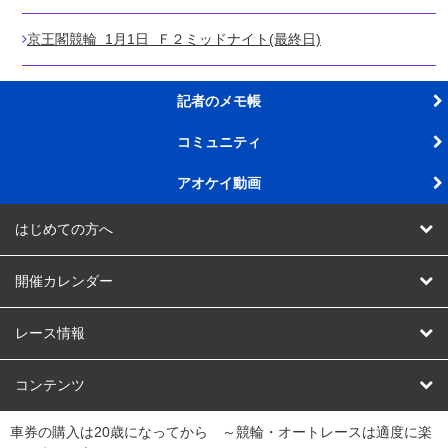
京王閣競輪 1月1日 Ｆ２ミッドナイト(最終日)
記者のメモ帳
コミュニティ
アオケイ動画
はじめての方へ
AOKEIスタジアムって
開催カレンダー
AOKEIスタジアム会員ってなに
競輪
レース情報
チャリロトとは
オートレース
レース結果
コンテンツ
車券の購入は20歳になってから ～競輪・オートレースは適度に楽
チャリロトセレクトとは
競輪くじ
キャリーオーバー一覧
会員規約