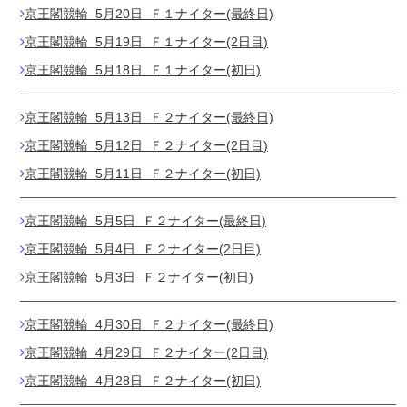
京王閣競輪 5月20日 Ｆ１ナイター(最終日)
京王閣競輪 5月19日 Ｆ１ナイター(2日目)
京王閣競輪 5月18日 Ｆ１ナイター(初日)
京王閣競輪 5月13日 Ｆ２ナイター(最終日)
京王閣競輪 5月12日 Ｆ２ナイター(2日目)
京王閣競輪 5月11日 Ｆ２ナイター(初日)
京王閣競輪 5月5日 Ｆ２ナイター(最終日)
京王閣競輪 5月4日 Ｆ２ナイター(2日目)
京王閣競輪 5月3日 Ｆ２ナイター(初日)
京王閣競輪 4月30日 Ｆ２ナイター(最終日)
京王閣競輪 4月29日 Ｆ２ナイター(2日目)
京王閣競輪 4月28日 Ｆ２ナイター(初日)