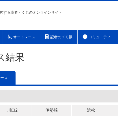
営する車券・くじのオンラインサイト
オートレース
記者のメモ帳
コミュニティ
ス結果
レース
川口2
伊勢崎
浜松