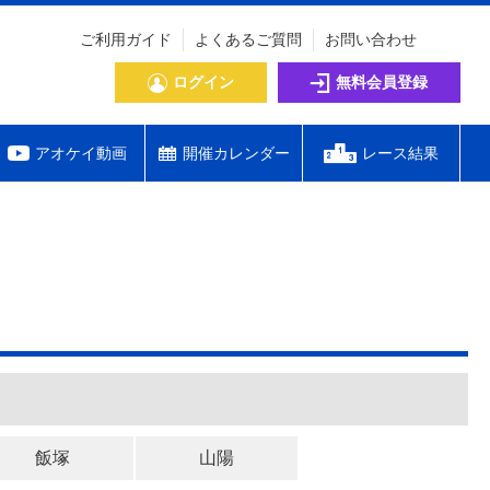
ご利用ガイド
よくあるご質問
お問い合わせ
ログイン
無料会員登録
アオケイ動画
開催カレンダー
レース結果
飯塚
山陽