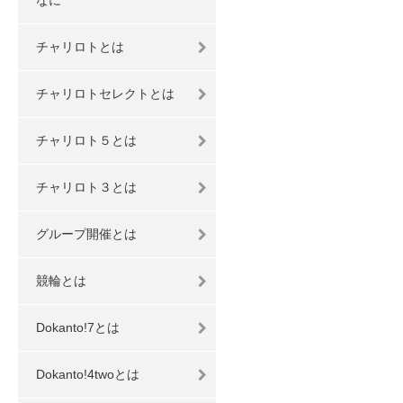
チャリロトとは
チャリロトセレクトとは
チャリロト５とは
チャリロト３とは
グループ開催とは
競輪とは
Dokanto!7とは
Dokanto!4twoとは