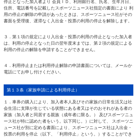
停止となった加入者より 会員ＩＤ、利用銀行名、氏名、生年月日、
住所、電話番号を記載したスポーツニュース社指定の書面により 利
用の停止の解除の申請があったときは、スポーツニュース社がその
書面を受理後、遅滞なく入出金・投票の利用の停止を解除します。
３．第１項の規定により入出金・投票の利用の停止となった加入者
は、利用の停止となった日の翌年度末までは、第２項の規定による
利用の停止の解除を申請することができません。
４．利用停止または利用停止解除の申請書面については、メールか
電話にてお申し付けください。
第１３条（家族申請による利用停止）
１．車券の購入により、加入者本人及びその家族の日常生活又は社
会生活に支障が生じている状態にある者又はそのおそれがある者の
家族（加入者と同居する親族（成年者に限る。） 及びスポーツニュ
ース社が特に認めた者をいう。以下同じ。）に対して、 スポーツニ
ュース社が別に定める書面により、スポーツニュース社は入出金・
投票の利用を停止（以下、「利用停止」という。）することができ