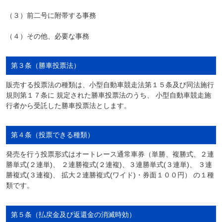
（３）前二号に附帯する事務
（４）その他、必要な事務
第３条（勝車投票法）
販売する投票法の種類は、小型自動車競走法第１５条及び同法施行
規則第１７条に 規定された勝車投票法のうち、 小型自動車競走施
行者から受託した勝車投票法とします。
第４条（投票できる種類）
発売を行う投票形式はオートレース通常車券（単勝、複勝式、２連
勝単式(２連単)、 ２連勝複式(２連複)、３連勝単式(３連単)、 ３連
勝複式(３連複)、 拡大２連勝複式(ワイド)・券面１００円） の１種
類です。
第５条（払戻金及び返還金の消滅時効）