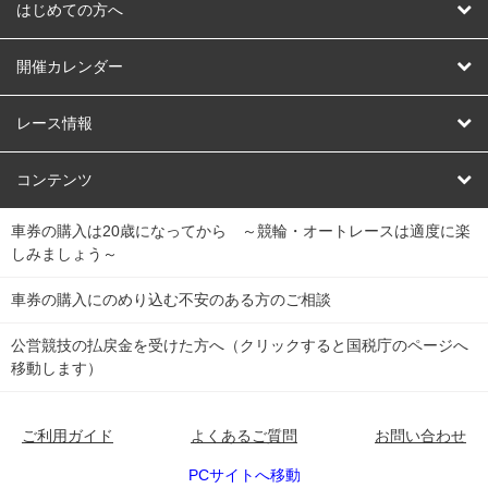
はじめての方へ
AOKEIスタジアムって
開催カレンダー
AOKEIスタジアム会員ってなに
競輪
レース情報
チャリロトとは
オートレース
レース結果
コンテンツ
車券の購入は20歳になってから ～競輪・オートレースは適度に楽
チャリロトセレクトとは
競輪くじ
キャリーオーバー一覧
会員規約
しみましょう～
チャリロト５とは
Dokanto!
全国の競輪場データ
会社概要
車券の購入にのめり込む不安のある方のご相談
公営競技の払戻金を受けた方へ（クリックすると国税庁のページへ
チャリロト３とは
個人情報について
移動します）
グループ開催とは
推奨動作環境
ご利用ガイド
よくあるご質問
お問い合わせ
競輪とは
PCサイトへ移動