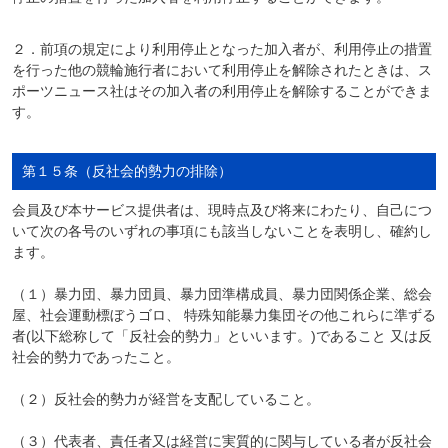
２．前項の規定により利用停止となった加入者が、利用停止の措置
を行った他の競輪施行者において利用停止を解除されたときは、ス
ポーツニュース社はその加入者の利用停止を解除することができま
す。
第１５条（反社会的勢力の排除）
会員及び本サービス提供者は、現時点及び将来にわたり、自己につ
いて次の各号のいずれの事項にも該当しないことを表明し、確約し
ます。
（１）暴力団、暴力団員、暴力団準構成員、暴力団関係企業、総会
屋、社会運動標ぼうゴロ、 特殊知能暴力集団その他これらに準ずる
者(以下総称して「反社会的勢力」といいます。)であること 又は反
社会的勢力であったこと。
（２）反社会的勢力が経営を支配していること。
（３）代表者、責任者又は経営に実質的に関与している者が反社会