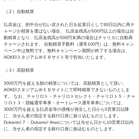
（２）自動精算
払戻金は、的中分が払い戻された日を起算日として60日以内に再チ
ャージか精算を選ばない場合、 払戻金残高が500円以上の場合は自
動精算となり、払戻金残高が500円未満の場合はチャリカに自動再
チャージされます。 自動精算手数料（通常100円）は、無料キャン
ペーン中は無料です。無料キャンペーン期間が終了する場合は、
AOKEIスタジアムＷＥＢサイト等で告知いたします。
（３）高額精算
3000万円を超える額の精算については、高額精算として扱い、
AOKEIスタジアムＷＥＢサイトにて即時精算できないものとしま
す。 なお、チャリロト・チャリロトセレクト・チャリロト５・チャ
リロト３・競輪通常車券・オートレース通常車券については、
3000万円を超える払戻金等の債権が発生した日から5営業日以降
に、当せん者の指定する銀行口座に振り込むものとします。
Dokanto! 7 ・Dokanto! 4twoについては当せん日から10営業日以内
に、当せん者の指定する銀行口座に振込むものとします。