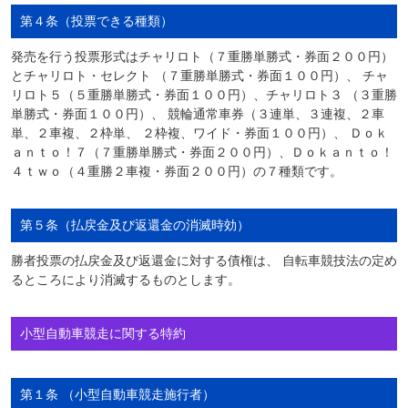
第４条（投票できる種類）
発売を行う投票形式はチャリロト（７重勝単勝式・券面２００円）
とチャリロト・セレクト （７重勝単勝式・券面１００円）、 チャ
リロト５（５重勝単勝式・券面１００円）、チャリロト３ （３重勝
単勝式・券面１００円）、 競輪通常車券（３連単、３連複、２車
単、２車複、２枠単、 ２枠複、ワイド・券面１００円）、 Ｄｏｋ
ａｎｔｏ！７（７重勝単勝式・券面２００円）、Ｄｏｋａｎｔｏ！
４ｔｗｏ（４重勝２車複・券面２００円）の７種類です。
第５条（払戻金及び返還金の消滅時効）
勝者投票の払戻金及び返還金に対する債権は、 自転車競技法の定め
るところにより消滅するものとします。
小型自動車競走に関する特約
第１条 （小型自動車競走施行者）