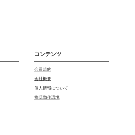
コンテンツ
会員規約
会社概要
個人情報について
推奨動作環境