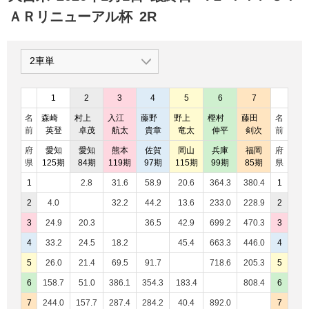
ＡＲリニューアル杯
2R
1
2
3
4
5
6
7
名
森崎
村上
入江
藤野
野上
樫村
藤田
名
前
英登
卓茂
航太
貴章
竜太
伸平
剣次
前
府
愛知
愛知
熊本
佐賀
岡山
兵庫
福岡
府
県
125期
84期
119期
97期
115期
99期
85期
県
1
2.8
31.6
58.9
20.6
364.3
380.4
1
2
4.0
32.2
44.2
13.6
233.0
228.9
2
3
24.9
20.3
36.5
42.9
699.2
470.3
3
4
33.2
24.5
18.2
45.4
663.3
446.0
4
5
26.0
21.4
69.5
91.7
718.6
205.3
5
6
158.7
51.0
386.1
354.3
183.4
808.4
6
7
244.0
157.7
287.4
284.2
40.4
892.0
7