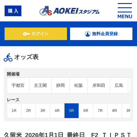
ログイン
無料会員登録
オッズ表
開催場
宇都宮
京王閣
静岡
松阪
岸和田
広島
小
レース
1R
2R
3R
4R
5R
6R
7R
8R
9R
久留米
2026年1月1日
最終日
F2
ＴＩＰＳＴ