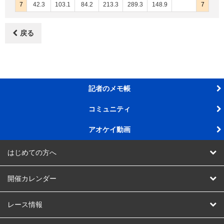
7
42.3
103.1
84.2
213.3
289.3
148.9
7
戻る
記者のメモ帳
コミュニティ
アオケイ動画
はじめての方へ
AOKEIスタジアムって
開催カレンダー
AOKEIスタジアム会員ってなに
競輪
レース情報