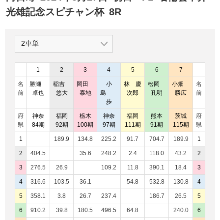
光雄記念スピチャン杯
8R
1
2
3
4
5
6
7
名
勝瀬
稲吉
岡田
小
林 慶
松岡
小畑
名
前
卓也
悠大
泰地
島
次郎
孔明
勝広
前
歩
府
神奈
福岡
栃木
神奈
福岡
熊本
茨城
府
県
84期
92期
100期
97期
111期
91期
115期
県
1
189.9
134.8
225.2
91.7
704.7
189.9
1
2
404.5
35.6
248.2
2.4
118.0
43.2
2
3
276.5
26.9
109.2
11.8
390.1
18.4
3
4
316.6
103.5
36.1
54.8
532.8
130.8
4
5
358.1
3.8
26.7
237.4
186.7
26.5
5
6
910.2
39.8
180.5
496.5
64.8
240.0
6