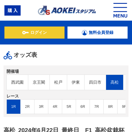
ログイン
無料会員登録
オッズ表
開催場
西武園
京王閣
松戸
伊東
四日市
高松
小
レース
1R
2R
3R
4R
5R
6R
7R
8R
9R
高松
2024年6月22日
最終日
F1
高松盆栽杯