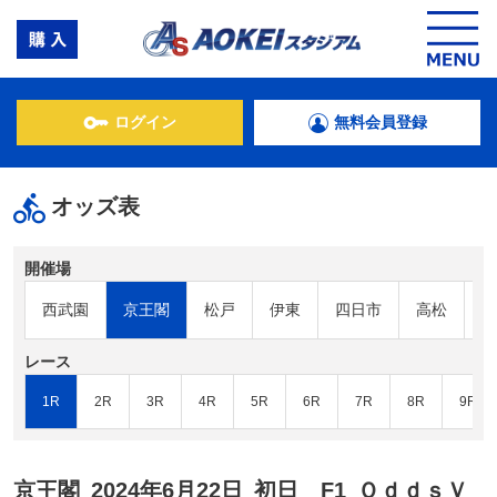
ログイン
無料会員登録
オッズ表
開催場
西武園
京王閣
松戸
伊東
四日市
高松
小
レース
1R
2R
3R
4R
5R
6R
7R
8R
9R
京王閣
2024年6月22日
初日
F1
ＯｄｄｓＶ