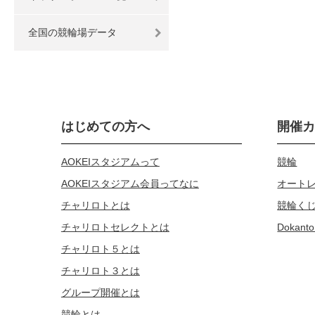
全国の競輪場データ
はじめての方へ
開催
AOKEIスタジアムって
競輪
AOKEIスタジアム会員ってなに
オート
チャリロトとは
競輪く
チャリロトセレクトとは
Dokanto
チャリロト５とは
チャリロト３とは
グループ開催とは
競輪とは