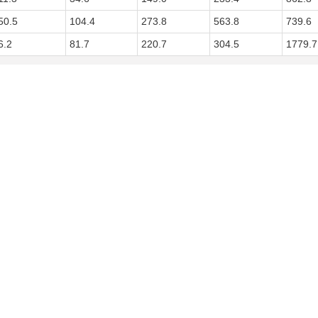
50.5
104.4
273.8
563.8
739.6
6.2
81.7
220.7
304.5
1779.7