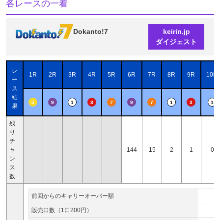
各レースの一着
Dokanto!7
keirin.jp
ダイジェスト
レ
1R
2R
3R
4R
5R
6R
7R
8R
9R
10R
ー
ス
結
5
9
1
3
7
9
7
1
3
1
果
残
り
チ
ャ
144
15
2
1
0
ン
ス
数
前回からのキャリーオーバー額
販売口数（1口200円）