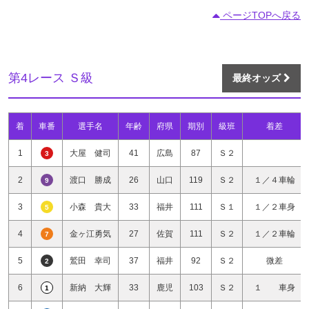
ページTOPへ戻る
第4レース Ｓ級
最終オッズ
着
車番
選手名
年齢
府県
期別
級班
着差
1
大屋 健司
41
広島
87
Ｓ２
3
2
渡口 勝成
26
山口
119
Ｓ２
１／４車輪
9
3
小森 貴大
33
福井
111
Ｓ１
１／２車身
5
4
金ヶ江勇気
27
佐賀
111
Ｓ２
１／２車輪
7
5
鷲田 幸司
37
福井
92
Ｓ２
微差
2
6
新納 大輝
33
鹿児
103
Ｓ２
１ 車身
1