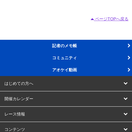
ページTOPへ戻る
記者のメモ帳
コミュニティ
アオケイ動画
はじめての方へ
AOKEIスタジアムって
開催カレンダー
AOKEIスタジアム会員ってなに
競輪
レース情報
チャリロトとは
オートレース
レース結果
コンテンツ