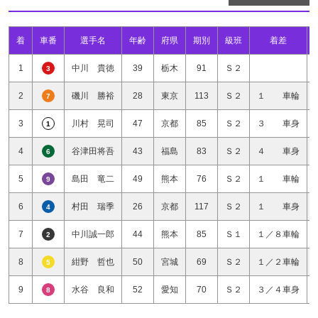
着
車番
選手名
年齢
府県
期別
級班
着差
1
中川 貴徳
39
栃木
91
Ｓ２
3
2
磯川 勝裕
28
東京
113
Ｓ２
１ 車輪
7
3
川村 晃司
47
京都
85
Ｓ２
３ 車身
1
4
谷津田将吾
43
福島
83
Ｓ２
４ 車身
6
5
島田 竜二
49
熊本
76
Ｓ２
１ 車輪
9
6
村田 瑞季
26
京都
117
Ｓ２
１ 車身
4
7
中川誠一郎
44
熊本
85
Ｓ１
１／８車輪
2
8
紺野 哲也
50
宮城
69
Ｓ２
１／２車輪
5
9
水谷 良和
52
愛知
70
Ｓ２
３／４車身
8