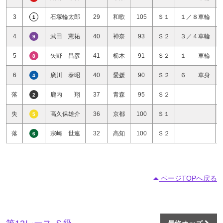
3
石塚輪太郎
29
和歌
105
Ｓ１
１／８車輪
1
4
武田 憲祐
40
神奈
93
Ｓ２
３／４車輪
9
5
矢野 昌彦
41
栃木
91
Ｓ２
１ 車輪
8
6
廣川 泰昭
40
愛媛
90
Ｓ２
６ 車身
4
落
鹿内 翔
37
青森
95
Ｓ２
2
失
高久保雄介
36
京都
100
Ｓ１
5
落
宗崎 世連
32
高知
100
Ｓ２
6
ページTOPへ戻る