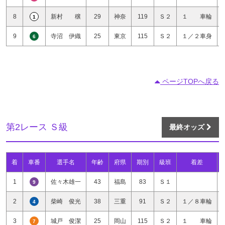
8
新村 穣
29
神奈
119
Ｓ２
１ 車輪
1
9
寺沼 伊織
25
東京
115
Ｓ２
１／２車身
6
ページTOPへ戻る
第2レース Ｓ級
最終オッズ
着
車番
選手名
年齢
府県
期別
級班
着差
1
佐々木雄一
43
福島
83
Ｓ１
9
2
柴崎 俊光
38
三重
91
Ｓ２
１／８車輪
4
3
城戸 俊潔
25
岡山
115
Ｓ２
１ 車輪
7