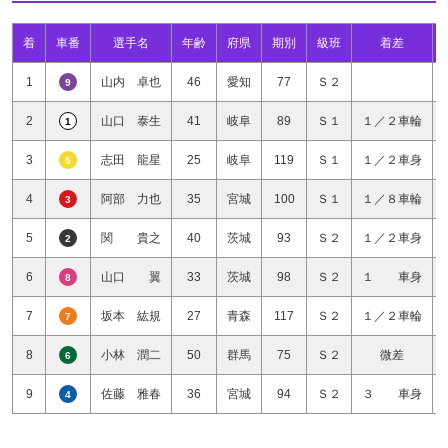
着
車番
選手名
年齢
府県
期別
級班
着差
1
山内 卓也
46
愛知
77
Ｓ２
9
2
山口 泰生
41
岐阜
89
Ｓ１
１／２車輪
1
3
志田 龍星
25
岐阜
119
Ｓ１
１／２車身
5
4
阿部 力也
35
宮城
100
Ｓ１
１／８車輪
3
5
関 貴之
40
茨城
93
Ｓ２
１／２車身
2
6
山口 翼
33
茨城
98
Ｓ２
１ 車身
8
7
坂本 紘規
27
青森
117
Ｓ２
１／２車輪
7
8
小林 潤二
50
群馬
75
Ｓ２
微差
6
9
佐藤 雅春
36
宮城
94
Ｓ２
３ 車身
4