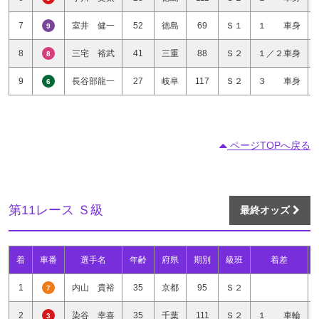
7
室井 健一
52
徳島
69
Ｓ１
１ 車身
9
8
三宅 裕武
41
三重
88
Ｓ２
１／２車身
8
9
長谷部龍一
27
岐阜
117
Ｓ２
３ 車身
6
ページTOPへ戻る
第11レース Ｓ級
最終オッズ
着
車番
選手名
年齢
府県
期別
級班
着差
1
内山 貴裕
35
京都
95
Ｓ２
7
2
染谷 幸喜
35
千葉
111
Ｓ２
１ 車輪
3