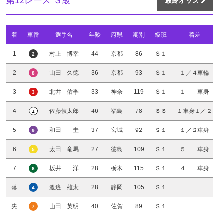
第12レース Ｓ級
最終オッズ
着
車番
選手名
年齢
府県
期別
級班
着差
1
村上 博幸
44
京都
86
Ｓ１
2
2
山田 久徳
36
京都
93
Ｓ１
１／４車輪
8
3
北井 佑季
33
神奈
119
Ｓ１
１ 車身
3
4
佐藤慎太郎
46
福島
78
ＳＳ
１車身１／２
1
5
和田 圭
37
宮城
92
Ｓ１
１／２車身
9
6
太田 竜馬
27
徳島
109
Ｓ１
５ 車身
5
7
坂井 洋
28
栃木
115
Ｓ１
４ 車身
6
落
渡邉 雄太
28
静岡
105
Ｓ１
4
失
山田 英明
40
佐賀
89
Ｓ１
7