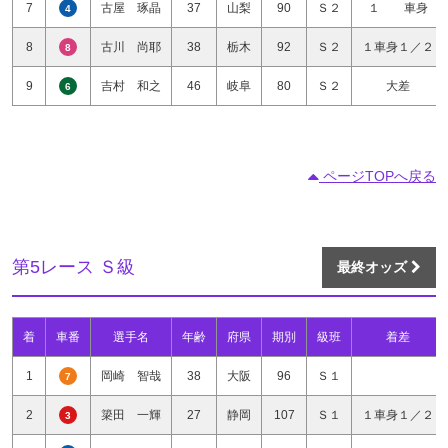
7
古屋 琢晶
37
山梨
90
Ｓ２
１ 車身
4
8
古川 尚耶
38
栃木
92
Ｓ２
１車身１／２
8
9
吉村 和之
46
岐阜
80
Ｓ２
大差
6
ページTOPへ戻る
第5レース Ｓ級
最終オッズ
着
車番
選手名
年齢
府県
期別
級班
着差
1
岡崎 智哉
38
大阪
96
Ｓ１
7
2
簗田 一輝
27
静岡
107
Ｓ１
１車身１／２
3