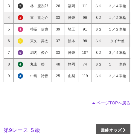
3
林 慶次郎
26
福岡
111
Ｓ２
３／４車輪
2
4
東 龍之介
33
神奈
96
Ｓ２
１／２車輪
3
5
柿沼 信也
39
埼玉
91
Ｓ２
１／２車輪
8
6
東矢 昇太
37
熊本
98
Ｓ２
タイヤ差
5
7
堀内 俊介
33
神奈
107
Ｓ２
３／４車輪
9
8
丸山 啓一
48
静岡
74
Ｓ２
１ 車身
6
9
中島 詩音
25
山梨
119
Ｓ２
３／４車輪
4
ページTOPへ戻る
第9レース Ｓ級
最終オッズ