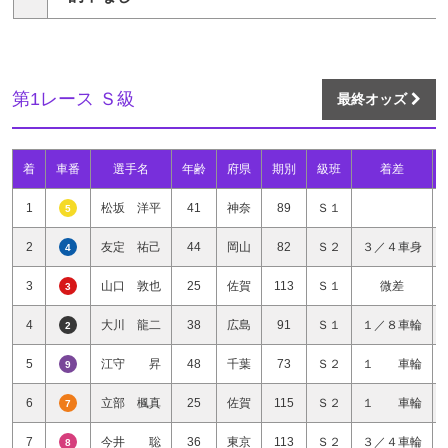
第1レース Ｓ級
最終オッズ
着
車番
選手名
年齢
府県
期別
級班
着差
1
松坂 洋平
41
神奈
89
Ｓ１
5
2
友定 祐己
44
岡山
82
Ｓ２
３／４車身
4
3
山口 敦也
25
佐賀
113
Ｓ１
微差
3
4
大川 龍二
38
広島
91
Ｓ１
１／８車輪
2
5
江守 昇
48
千葉
73
Ｓ２
１ 車輪
9
6
立部 楓真
25
佐賀
115
Ｓ２
１ 車輪
7
7
今井 聡
36
東京
113
Ｓ２
３／４車輪
8