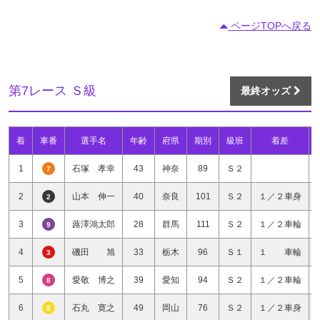
ページTOPへ戻る
第7レース Ｓ級
最終オッズ
着
車番
選手名
年齢
府県
期別
級班
着差
1
石塚 孝幸
43
神奈
89
Ｓ２
7
2
山本 伸一
40
奈良
101
Ｓ２
１／２車身
2
3
蕗澤鴻太郎
28
群馬
111
Ｓ２
１／２車輪
9
4
磯田 旭
33
栃木
96
Ｓ１
１ 車輪
3
5
愛敬 博之
39
愛知
94
Ｓ２
１／２車輪
8
6
石丸 寛之
49
岡山
76
Ｓ２
１／２車身
5