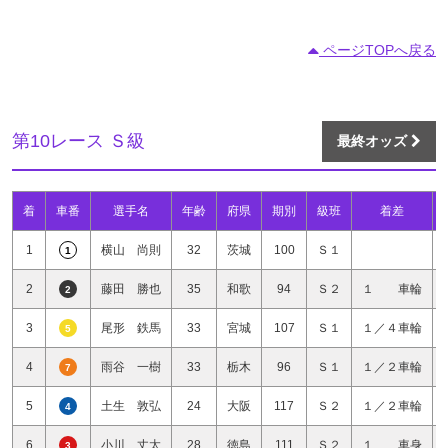
ページTOPへ戻る
第10レース Ｓ級
最終オッズ
着
車番
選手名
年齢
府県
期別
級班
着差
1
横山 尚則
32
茨城
100
Ｓ１
1
2
藤田 勝也
35
和歌
94
Ｓ２
１ 車輪
2
3
尾形 鉄馬
33
宮城
107
Ｓ１
１／４車輪
5
4
雨谷 一樹
33
栃木
96
Ｓ１
１／２車輪
7
5
土生 敦弘
24
大阪
117
Ｓ２
１／２車輪
4
6
小川 丈太
28
徳島
111
Ｓ２
１ 車身
3