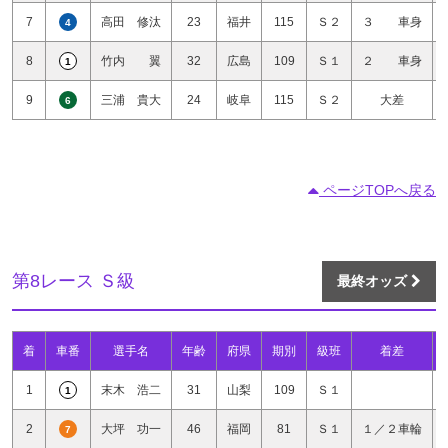
7
高田 修汰
23
福井
115
Ｓ２
３ 車身
4
8
竹内 翼
32
広島
109
Ｓ１
２ 車身
1
9
三浦 貴大
24
岐阜
115
Ｓ２
大差
6
ページTOPへ戻る
第8レース Ｓ級
最終オッズ
着
車番
選手名
年齢
府県
期別
級班
着差
1
末木 浩二
31
山梨
109
Ｓ１
1
2
大坪 功一
46
福岡
81
Ｓ１
１／２車輪
7