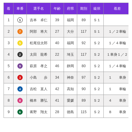
着
車番
選手名
年齢
府県
期別
級班
着差
1
吉本 卓仁
39
福岡
89
Ｓ１
1
2
阿部 将大
27
大分
117
Ｓ１
１／２車輪
7
3
松尾信太郎
40
福岡
92
Ｓ２
１／４車輪
5
4
太田 龍希
22
埼玉
117
Ｓ２
１車身１／２
2
5
萩原 孝之
46
静岡
80
Ｓ２
１／４車輪
9
6
小島 歩
34
神奈
97
Ｓ２
１ 車身
3
7
吉松 直人
42
高知
90
Ｓ２
１ 車輪
4
8
橋本 勝弘
41
愛媛
89
Ｓ２
４ 車身
8
9
蒋野 翔太
28
徳島
115
Ｓ２
８ 車身
6