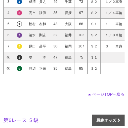
3
成清 貴之
49
千葉
73
Ｓ２
１／２車身
4
4
高市 訓但
35
愛媛
97
Ｓ２
１／４車輪
8
5
松村 友和
43
大阪
88
Ｓ１
１ 車輪
1
6
清水 剛志
32
福井
103
Ｓ２
１／８車輪
9
7
原口 昌平
30
福岡
107
Ｓ２
３ 車身
5
落
堤 洋
47
徳島
75
Ｓ１
2
落
渡辺 正光
35
福島
95
Ｓ２
6
ページTOPへ戻る
第6レース Ｓ級
最終オッズ