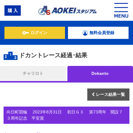
ログイン
無料会員登録
ドカントレース経過･結果
チャリロト
Dokanto
レース結果一覧
向日町競輪 2023年8月31日 初日Ｇ３ 第73周年 開設７
３周年記念 平安賞