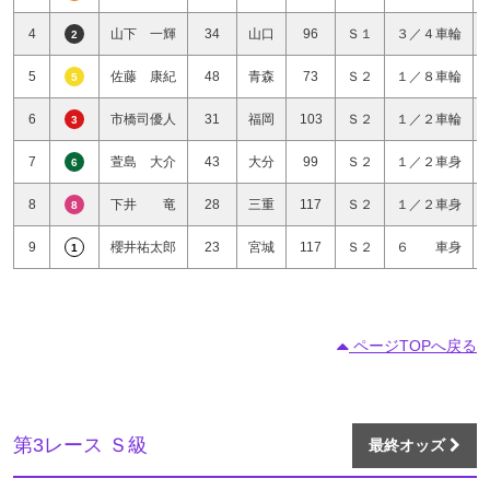
4
山下 一輝
34
山口
96
Ｓ１
３／４車輪
2
5
佐藤 康紀
48
青森
73
Ｓ２
１／８車輪
5
6
市橋司優人
31
福岡
103
Ｓ２
１／２車輪
3
7
萱島 大介
43
大分
99
Ｓ２
１／２車身
6
8
下井 竜
28
三重
117
Ｓ２
１／２車身
8
9
櫻井祐太郎
23
宮城
117
Ｓ２
６ 車身
1
ページTOPへ戻る
第3レース Ｓ級
最終オッズ