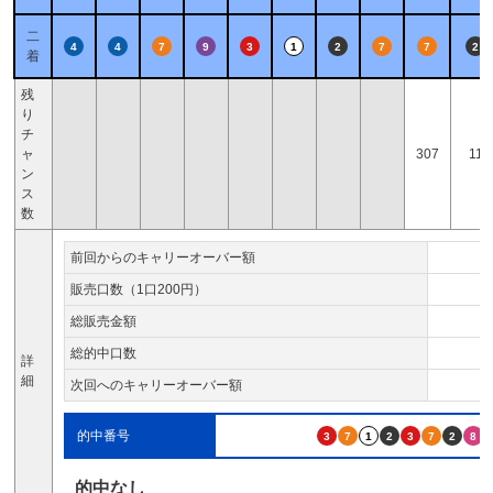
二
4
4
7
9
3
1
2
7
7
2
着
残
り
チ
ャ
307
11
ン
ス
数
前回からのキャリーオーバー額
販売口数（1口200円）
総販売金額
総的中口数
詳
細
次回へのキャリーオーバー額
的中番号
3
7
1
2
3
7
2
8
的中なし