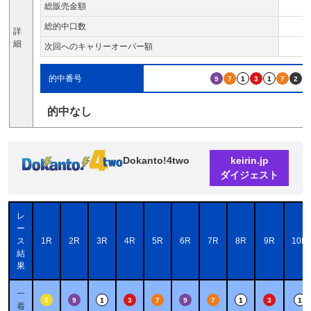
総販売金額
総的中口数
詳
細
次回へのキャリーオーバー額
的中番号
9
7
1
3
1
7
2
的中なし
Dokanto!4two
keirin.jp
ダイジェスト
レ
ー
ス
1R
2R
3R
4R
5R
6R
7R
8R
9R
10R
結
果
一
5
9
1
3
7
9
7
1
3
1
着