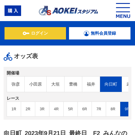
ログイン
無料会員登録
オッズ表
開催場
弥彦
小田原
大垣
豊橋
福井
向日町
武雄
レース
1R
2R
3R
4R
5R
6R
7R
8R
9R
向日町
2023年9月21日
最終日
F2
みんなの