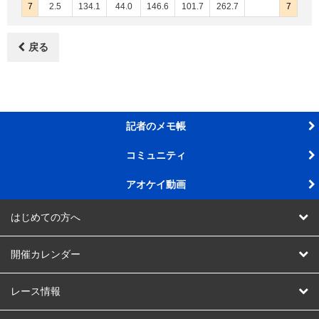
7
2.5
134.1
44.0
146.6
101.7
262.7
7
戻る
記者のメモ帳
コミュニティ
アオケイ動画
はじめての方へ
AOKEIスタジアムって
開催カレンダー
AOKEIスタジアム会員ってなに
競輪
レース情報