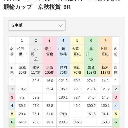
競輪カップ 京秋桜賞
9R
1
2
3
4
5
6
7
名
松田
小
岸川
山崎
大庭
黒
上川
名
前
優一
浦
哲也
敦雄
正紀
川
直紀
前
凪
渉
府
茨城
岐阜
大阪
静岡
富山
奈良
栃木
府
県
90期
117期
105期
70期
70期
103期
117期
県
1
39.6
16.0
121.2
80.8
274.1
14.9
1
2
18.2
59.4
105.1
29.8
217.4
121.2
2
3
7.2
69.2
180.1
72.4
84.0
14.8
3
4
36.6
97.0
88.8
46.0
300.2
150.1
4
5
20.4
26.1
31.0
79.8
161.6
94.1
5
6
64.3
70.0
19.3
233.5
146.6
153.8
6