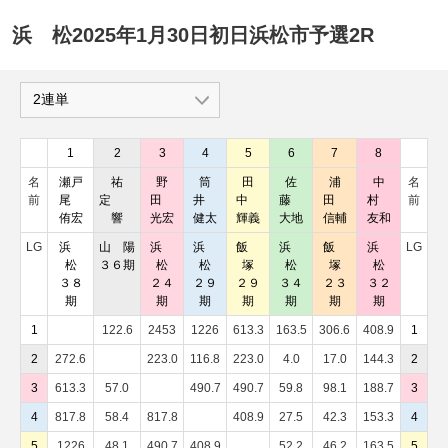
浜 松2025年1月30日初日浜松市予選2R
1
2
3
4
5
6
7
8
名
瀬戸
祐
野
筒
田
佐
浦
中
名
前
尾
定
田
井
中
藤
田
村
前
侑宏
響
光宏
健太
輝義
大地
信輔
友和
LG
浜
山 陽
浜
浜
飯
浜
飯
浜
LG
松
３６期
松
松
塚
松
塚
松
３８
２４
２９
２９
３４
２３
３２
期
期
期
期
期
期
期
1
122.6
2453
1226
613.3
163.5
306.6
408.9
1
2
272.6
223.0
116.8
223.0
4.0
17.0
144.3
2
3
613.3
57.0
490.7
490.7
59.8
98.1
188.7
3
4
817.8
58.4
817.8
408.9
27.5
42.3
153.3
4
5
1226
48.1
490.7
408.9
52.2
46.2
163.5
5