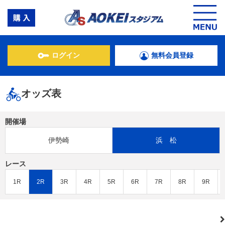
ログイン
無料会員登録
オッズ表
開催場
伊勢崎
浜 松
レース
1R
2R
3R
4R
5R
6R
7R
8R
9R