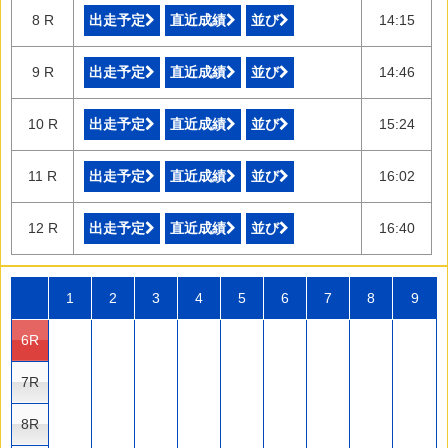
8 R
出走予定
直近成績
並び
14:15
9 R
出走予定
直近成績
並び
14:46
10 R
出走予定
直近成績
並び
15:24
11 R
出走予定
直近成績
並び
16:02
12 R
出走予定
直近成績
並び
16:40
1
2
3
4
5
6
7
8
9
6R
7R
8R