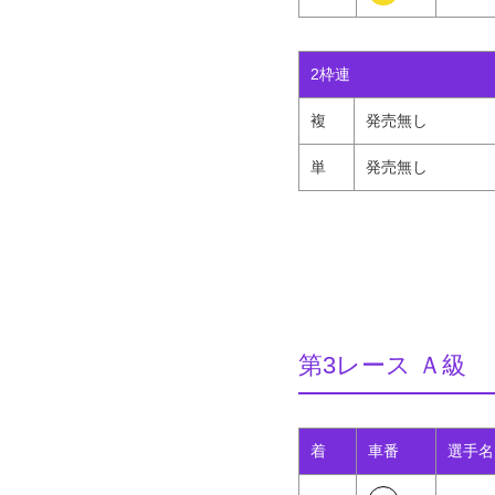
2枠連
複
発売無し
単
発売無し
第3レース Ａ級
着
車番
選手名