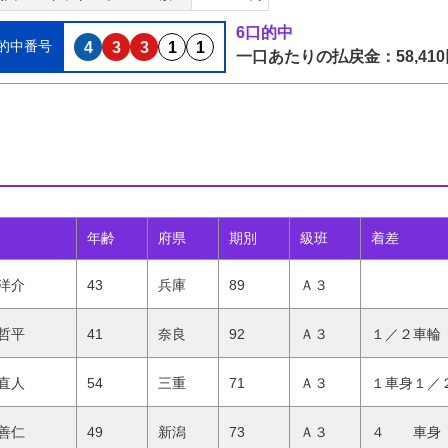
6口的中
的中番号
4
3
3
1
1
一口あたりの払戻金：58,410
年齢
府県
期別
級班
着差
洋介
43
兵庫
89
Ａ３
哲平
41
奈良
92
Ａ３
１／２車輪
直人
54
三重
71
Ａ３
１車身１／
善仁
49
新潟
73
Ａ３
４ 車身