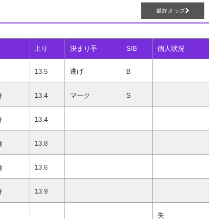
最終オッズ
上り
決まり手
S/B
個人状況
13.5
逃げ
B
身
13.4
マーク
S
身
13.4
輪
13.8
輪
13.6
身
13.9
失