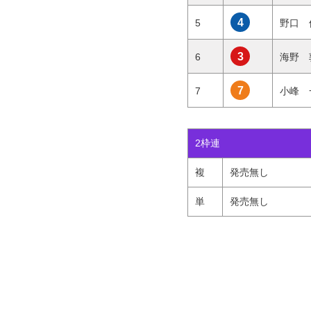
4
5
野口 
3
6
海野 
7
7
小峰 
2枠連
複
発売無し
単
発売無し