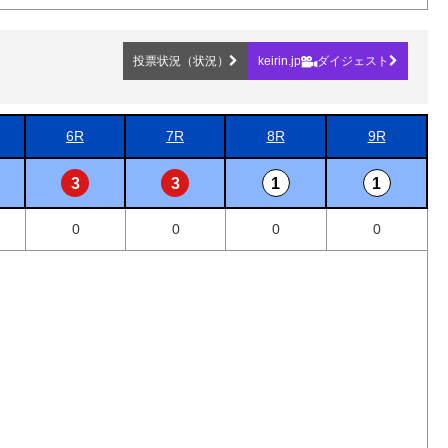
投票状況（状況）
keirin.jp
ダイジェスト
6R
7R
8R
9R
3
3
1
1
0
0
0
0