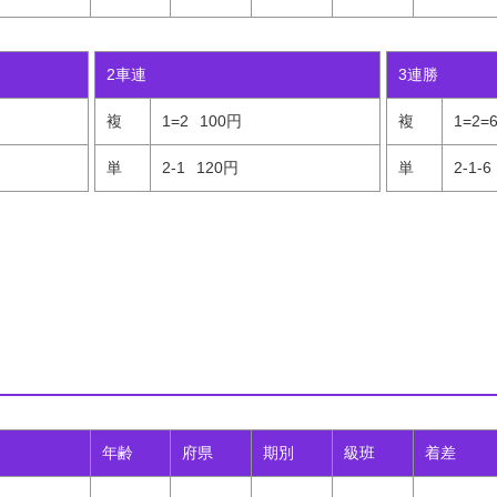
2車連
3連勝
複
1=2
100円
複
1=2=
単
2-1
120円
単
2-1-6
年齢
府県
期別
級班
着差