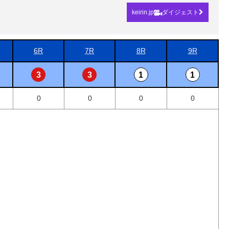
keirin.jp
ダイジェスト
6R
7R
8R
9R
3
3
1
1
0
0
0
0