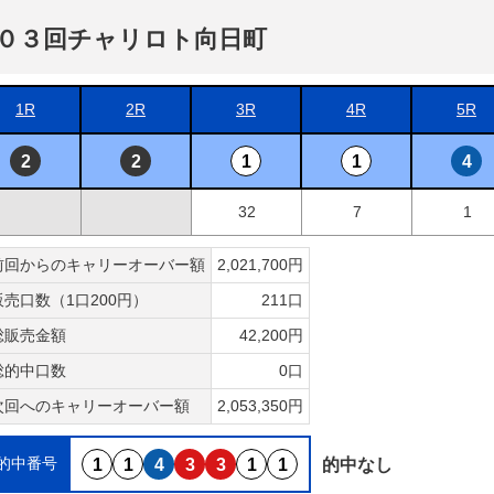
０３回チャリロト向日町
1R
2R
3R
4R
5R
2
2
1
1
4
32
7
1
前回からのキャリーオーバー額
2,021,700円
販売口数（1口200円）
211口
総販売金額
42,200円
総的中口数
0口
次回へのキャリーオーバー額
2,053,350円
的中番号
1
1
4
3
3
1
1
的中なし