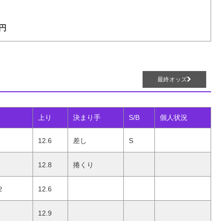
円
最終オッズ
上り
決まり手
S/B
個人状況
12.6
差し
S
12.8
捲くり
２
12.6
12.9