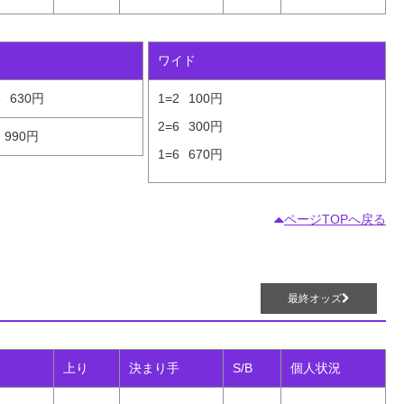
ワイド
6
630円
1=2
100円
2=6
300円
990円
1=6
670円
ページTOPへ戻る
最終オッズ
上り
決まり手
S/B
個人状況