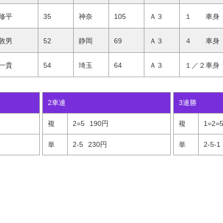
修平
35
神奈
105
Ａ３
１ 車身
敦男
52
静岡
69
Ａ３
４ 車身
一貴
54
埼玉
64
Ａ３
１／２車身
2車連
3連勝
複
2=5
190円
複
1=2=
単
2-5
230円
単
2-5-1