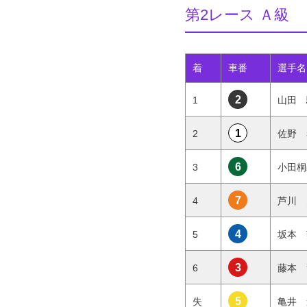
第2レース Ａ級
着
車番
選手名
2
1
山田 
1
2
佐野 
6
3
小田桐
7
4
芦川 
4
5
坂本 
3
6
藤本 
5
失
亀井 