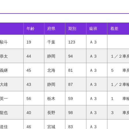
年齢
府県
期別
級班
着差
駿斗
19
千葉
123
Ａ３
恭太
44
静岡
94
Ａ３
１／２車
義継
45
北海
81
Ａ３
５ 車
大雄
43
静岡
87
Ａ３
１／２車
英一
56
栃木
59
Ａ３
１ 車
龍也
40
長野
98
Ａ３
３ 車
道佳
46
宮城
83
Ａ３