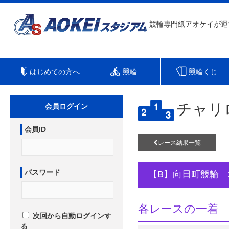
競輪専門紙アオケイが運
はじめての方へ
競輪
競輪くじ
チャリ
会員ログイン
会員ID
レース結果一覧
パスワード
【B】向日町競輪 
各レースの一着
次回から自動ログインす
る