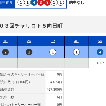
的中番号
1
1
4
3
3
1
1
的中なし
０３回チャリロト５向日町
1R
2R
3R
4R
5R
2
2
1
1
4
1557
前回からのキャリーオーバー額
0円
販売口数（1口100円）
4,673口
総販売金額
467,300円
総的中口数
6口
次回へのキャリーオーバー額
0円