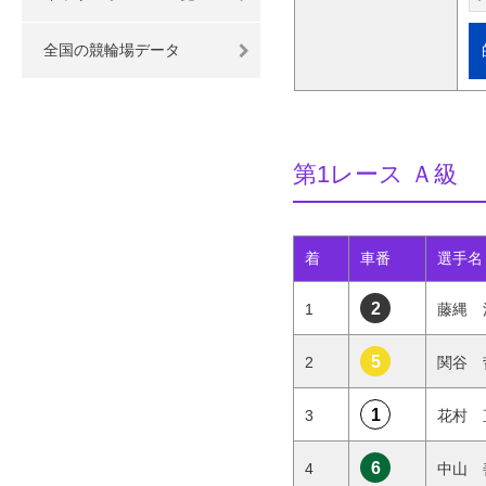
全国の競輪場データ
第1レース Ａ級
着
車番
選手名
2
1
藤縄 
5
2
関谷 
1
3
花村 
6
4
中山 