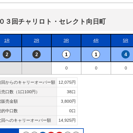
０３回チャリロト・セレクト向日町
1R
2R
3R
4R
5R
2
2
1
1
4
0
0
0
前回からのキャリーオーバー額
12,075円
販売口数（1口100円）
38口
総販売金額
3,800円
総的中口数
0口
次回へのキャリーオーバー額
14,925円