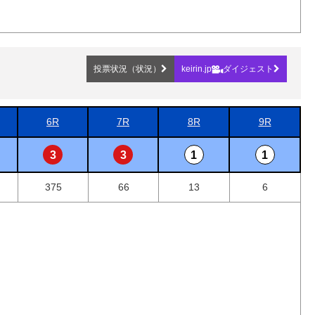
投票状況（状況）
keirin.jp
ダイジェスト
6R
7R
8R
9R
3
3
1
1
375
66
13
6