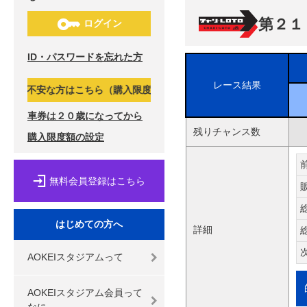
第２１
ログイン
ID・パスワードを忘れた方
レース結果
不安な方はこちら（購入限度額の設定）↓
車券は２０歳になってから
残りチャンス数
購入限度額の設定
無料会員登録はこちら
はじめての方へ
詳細
AOKEIスタジアムって
AOKEIスタジアム会員って
なに