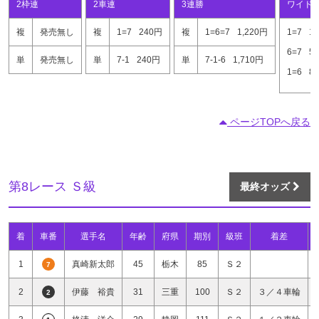
2枠連
2車連
3連勝
ワイド
複
発売無し
複
1=7
240円
複
1=6=7
1,220円
1=7
1
6=7
5
単
発売無し
単
7-1
240円
単
7-1-6
1,710円
1=6
8
ページTOPへ戻る
第8レース Ｓ級
最終オッズ
着
車番
選手名
年齢
府県
期別
級班
着差
1
真崎新太郎
45
栃木
85
Ｓ２
7
2
伊藤 裕貴
31
三重
100
Ｓ２
３／４車輪
2