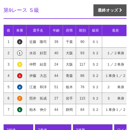
第9レース Ｓ級
最終オッズ
着
車番
選手名
年齢
府県
期別
級班
着差
1
近藤 隆司
39
千葉
90
Ｓ１
2
2
水谷 好宏
40
大阪
93
Ｓ２
１／２車身
1
3
仲野 結音
24
大阪
117
Ｓ２
１／２車身
5
4
伊藤 大志
44
青森
86
Ｓ２
１車身１／２
3
5
江連 和洋
51
栃木
76
Ｓ２
２ 車身
4
6
照井 拓成
27
岩手
115
Ｓ２
３ 車身
7
7
柏木 伸介
44
静岡
84
Ｓ２
１車身１／２
6
2枠連
2車連
3連勝
ワイド