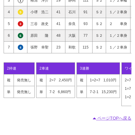
3
格清 洋介
29
静岡
111
Ｓ２
１／２車輪
1
4
小堺 浩二
41
石川
91
Ｓ２
１／２車身
5
5
三谷 政史
41
奈良
93
Ｓ２
２ 車身
3
6
原田 隆
48
大阪
77
Ｓ２
１／２車身
6
7
張野 幸聖
23
和歌
115
Ｓ２
１／２車身
4
2枠連
2車連
3連勝
ワイ
複
発売無し
複
2=7
2,450円
複
1=2=7
1,010円
2=7
1=7
単
発売無し
単
7-2
6,860円
単
7-2-1
15,230円
1=2
ページTOPへ戻る