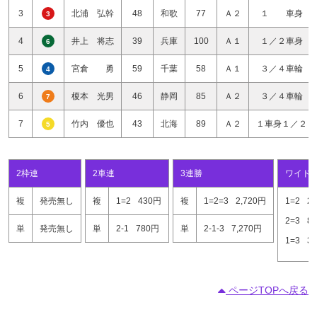
3
北浦 弘幹
48
和歌
77
Ａ２
１ 車身
3
4
井上 将志
39
兵庫
100
Ａ１
１／２車身
6
5
宮倉 勇
59
千葉
58
Ａ１
３／４車輪
4
6
榎本 光男
46
静岡
85
Ａ２
３／４車輪
7
7
竹内 優也
43
北海
89
Ａ２
１車身１／２
5
2枠連
2車連
3連勝
ワイド
複
発売無し
複
1=2
430円
複
1=2=3
2,720円
1=2
2
2=3
8
単
発売無し
単
2-1
780円
単
2-1-3
7,270円
1=3
3
ページTOPへ戻る