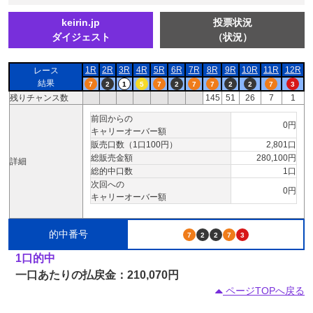
keirin.jp
投票状況
ダイジェスト
（状況）
1R
2R
3R
4R
5R
6R
7R
8R
9R
10R
11R
12R
レース
結果
7
2
1
5
7
2
7
7
2
2
7
3
残りチャンス数
145
51
26
7
1
前回からの
0円
キャリーオーバー額
販売口数（1口100円）
2,801口
総販売金額
280,100円
詳細
総的中口数
1口
次回への
0円
キャリーオーバー額
的中番号
7
2
2
7
3
1口的中
一口あたりの払戻金：210,070円
ページTOPへ戻る