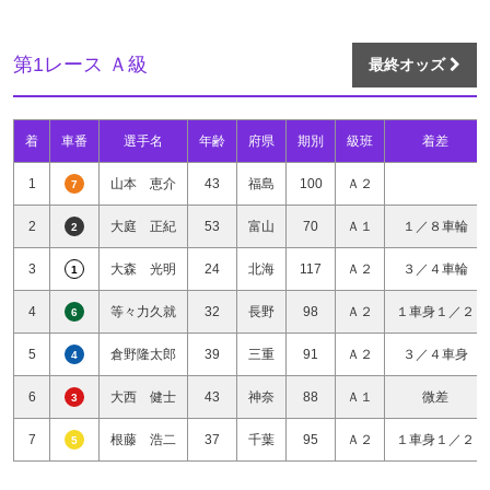
第1レース Ａ級
最終オッズ
着
車番
選手名
年齢
府県
期別
級班
着差
1
山本 恵介
43
福島
100
Ａ２
7
2
大庭 正紀
53
富山
70
Ａ１
１／８車輪
2
3
大森 光明
24
北海
117
Ａ２
３／４車輪
1
4
等々力久就
32
長野
98
Ａ２
１車身１／２
6
5
倉野隆太郎
39
三重
91
Ａ２
３／４車身
4
6
大西 健士
43
神奈
88
Ａ１
微差
3
7
根藤 浩二
37
千葉
95
Ａ２
１車身１／２
5