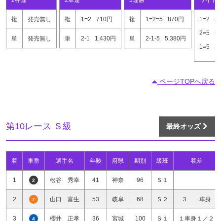
複
発売無し
複
1=2
710円
複
1=2=5
870円
1=2
4
2=5
5
単
発売無し
単
2-1
1,430円
単
2-1-5
5,380円
1=5
3
ページTOPへ戻る
第10レース Ｓ級
最終オッズ
着
車番
選手名
年齢
府県
期別
級班
着差
1
松谷 秀幸
41
神奈
96
Ｓ１
2
2
山口 富生
53
岐阜
68
Ｓ２
３ 車身
7
3
櫻井 正孝
36
宮城
100
Ｓ１
１車身１／２
4