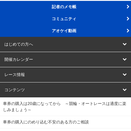
記者のメモ帳
コミュニティ
アオケイ動画
はじめての方へ
AOKEIスタジアムって
開催カレンダー
AOKEIスタジアム会員ってなに
競輪
レース情報
チャリロトとは
オートレース
レース結果
コンテンツ
車券の購入は20歳になってから ～競輪・オートレースは適度に楽
チャリロトセレクトとは
競輪くじ
キャリーオーバー一覧
会員規約
しみましょう～
チャリロト５とは
Dokanto!
全国の競輪場データ
会社概要
車券の購入にのめり込む不安のある方のご相談