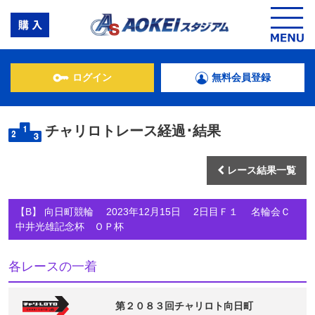
ログイン
無料会員登録
チャリロトレース経過･結果
レース結果一覧
【B】 向日町競輪 2023年12月15日 2日目Ｆ１ 名輪会Ｃ
中井光雄記念杯 ＯＰ杯
各レースの一着
第２０８３回チャリロト向日町