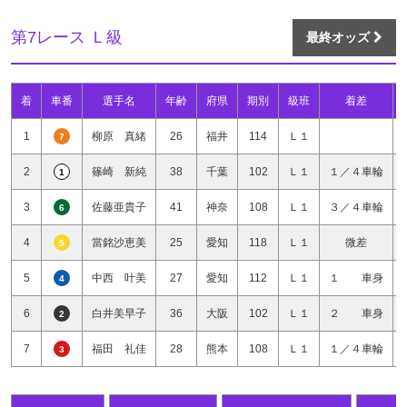
第7レース Ｌ級
最終オッズ
着
車番
選手名
年齢
府県
期別
級班
着差
1
柳原 真緒
26
福井
114
Ｌ１
7
2
篠崎 新純
38
千葉
102
Ｌ１
１／４車輪
1
3
佐藤亜貴子
41
神奈
108
Ｌ１
３／４車輪
6
4
當銘沙恵美
25
愛知
118
Ｌ１
微差
5
5
中西 叶美
27
愛知
112
Ｌ１
１ 車身
4
6
白井美早子
36
大阪
102
Ｌ１
２ 車身
2
7
福田 礼佳
28
熊本
108
Ｌ１
１／４車輪
3