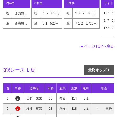
2枠連
2車連
3連勝
ワイド
複
発売無し
複
1=7
200円
複
1=2=7
420円
1=7
13
2=7
24
単
発売無し
単
7-1
520円
単
7-1-2
1,710円
1=2
24
ページTOPへ戻る
第6レース Ｌ級
最終オッズ
着
車番
選手名
年齢
府県
期別
級班
着差
1
日野 未来
30
奈良
114
Ｌ１
2
2
杉浦 菜留
23
愛知
118
Ｌ１
４ 車身
3