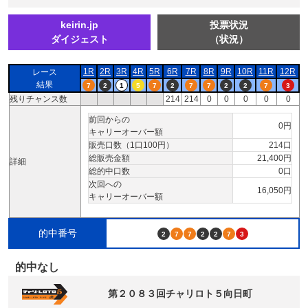
keirin.jp
投票状況
ダイジェスト
（状況）
1R
2R
3R
4R
5R
6R
7R
8R
9R
10R
11R
12R
レース
結果
7
2
1
5
7
2
7
7
2
2
7
3
残りチャンス数
214
214
0
0
0
0
0
前回からの
0円
キャリーオーバー額
販売口数（1口100円）
214口
総販売金額
21,400円
詳細
総的中口数
0口
次回への
16,050円
キャリーオーバー額
的中番号
2
7
7
2
2
7
3
的中なし
第２０８３回チャリロト５向日町