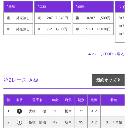
2枠連
2車連
3連勝
ワイ
複
発売無し
複
2=7
1,840円
複
1=2=7
1,500円
2=7
1=7
単
発売無し
単
7-2
3,700円
単
7-2-1
13,030円
1=2
ページTOPへ戻る
第2レース Ａ級
最終オッズ
着
車番
選手名
年齢
府県
期別
級班
着差
1
大橋 徹
50
栃木
72
Ａ２
2
2
板橋 慎治
42
岐阜
95
Ａ２
３／４車輪
1