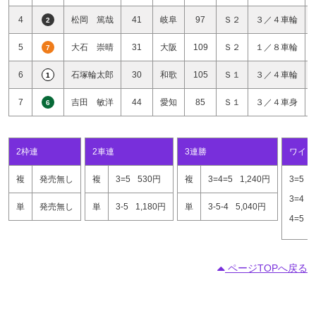
4
松岡 篤哉
41
岐阜
97
Ｓ２
３／４車輪
2
5
大石 崇晴
31
大阪
109
Ｓ２
１／８車輪
7
6
石塚輪太郎
30
和歌
105
Ｓ１
３／４車輪
1
7
吉田 敏洋
44
愛知
85
Ｓ１
３／４車身
6
2枠連
2車連
3連勝
ワイド
複
発売無し
複
3=5
530円
複
3=4=5
1,240円
3=5
3=4
単
発売無し
単
3-5
1,180円
単
3-5-4
5,040円
4=5
ページTOPへ戻る