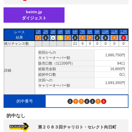
keirin.jp
ダイジェスト
1R
2R
3R
4R
5R
6R
7R
8R
9R
10R
11R
12R
レース
結果
7
2
1
5
7
2
7
7
2
2
7
3
残りチャンス数
21
6
0
0
0
0
0
前回からの
1,680,750円
キャリーオーバー額
販売口数（1口200円）
84口
総販売金額
16,800円
詳細
総的中口数
0口
次回への
1,693,350円
キャリーオーバー額
的中番号
2
7
7
2
2
7
3
的中なし
第２０８３回チャリロト・セレクト向日町