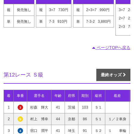
複
発売無し
複
3=7
730円
複
2=3=7
990円
3=7
24
2=7
22
単
発売無し
単
7-3
910円
単
7-3-2
3,880円
2=3
78
ページTOPへ戻る
第12レース Ｓ級
最終オッズ
着
車番
選手名
年齢
府県
期別
級班
着差
1
杉森 輝大
41
茨城
103
Ｓ１
3
2
村上 博幸
44
京都
86
Ｓ１
１／２車身
5
3
宿口 潤平
41
埼玉
91
Ｓ２
１ 車輪
4