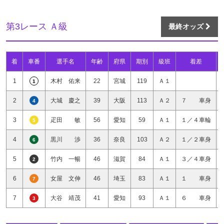
第3レース Ａ級
最終オッズ
着
車番
選手名
年齢
府県
期別
級班
着差
1
木村 佑来
22
宮城
119
Ａ１
1
2
大城 慶之
39
大阪
113
Ａ２
７ 車身
4
3
疋田 敏
56
愛知
59
Ａ１
１／４車輪
5
4
黒川 渉
36
奈良
103
Ａ２
１／２車身
6
5
竹内 一暢
46
滋賀
84
Ａ１
３／４車身
2
6
女屋 文伸
46
埼玉
83
Ａ１
１ 車身
7
7
大谷 靖茂
41
愛知
93
Ａ１
６ 車身
3