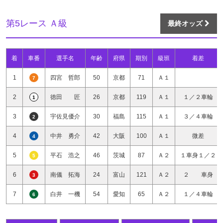
第5レース Ａ級
最終オッズ
着
車番
選手名
年齢
府県
期別
級班
着差
1
四宮 哲郎
50
京都
71
Ａ１
7
2
徳田 匠
26
京都
119
Ａ１
１／２車輪
1
3
宇佐見優介
30
福島
115
Ａ１
３／４車輪
2
4
中井 勇介
42
大阪
100
Ａ１
微差
4
5
平石 浩之
46
茨城
87
Ａ２
１車身１／２
5
6
南儀 拓海
24
富山
121
Ａ２
２ 車身
3
7
白井 一機
54
愛知
65
Ａ２
１／４車輪
6