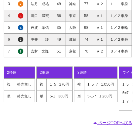
3
法月 成祐
49
神奈
77
Ａ２
１ 車身
7
4
川口 満宏
56
東京
58
Ａ１
１／２車身
3
5
丹波 孝佑
35
大阪
98
Ａ１
１／２車輪
4
6
中井 護
49
滋賀
74
Ａ１
１／２車身
2
7
吉村 文隆
51
京都
70
Ａ２
３／４車身
6
2枠連
2車連
3連勝
ワイド
複
発売無し
複
1=5
270円
複
1=5=7
1,050円
1=5
1
5=7
8
単
発売無し
単
5-1
360円
単
5-1-7
1,260円
1=7
6
ページTOPへ戻る