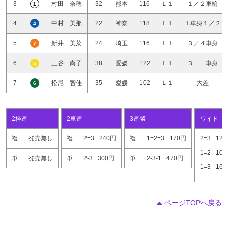
3
村田 奈穂
32
熊本
116
Ｌ１
１／２車輪
1
4
中村 美那
22
神奈
118
Ｌ１
１車身１／２
4
5
新井 美菜
24
埼玉
116
Ｌ１
３／４車身
7
6
三谷 尚子
38
愛媛
122
Ｌ１
３ 車身
5
7
松尾 智佳
35
愛媛
102
Ｌ１
大差
6
2枠連
2車連
3連勝
ワイド
複
発売無し
複
2=3
240円
複
1=2=3
170円
2=3
12
1=2
10
単
発売無し
単
2-3
300円
単
2-3-1
470円
1=3
16
ページTOPへ戻る