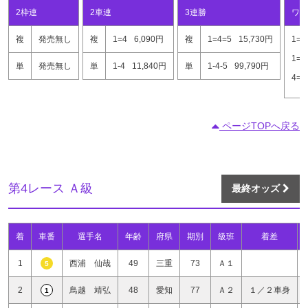
2枠連
2車連
3連勝
ワイ
複
発売無し
複
1=4
6,090円
複
1=4=5
15,730円
1=4
1=5
単
発売無し
単
1-4
11,840円
単
1-4-5
99,790円
4=5
ページTOPへ戻る
第4レース Ａ級
最終オッズ
着
車番
選手名
年齢
府県
期別
級班
着差
1
西浦 仙哉
49
三重
73
Ａ１
5
2
鳥越 靖弘
48
愛知
77
Ａ２
１／２車身
1