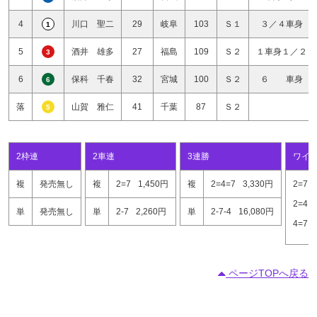
4
川口 聖二
29
岐阜
103
Ｓ１
３／４車身
1
5
酒井 雄多
27
福島
109
Ｓ２
１車身１／２
3
6
保科 千春
32
宮城
100
Ｓ２
６ 車身
6
落
山賀 雅仁
41
千葉
87
Ｓ２
5
2枠連
2車連
3連勝
ワイ
複
発売無し
複
2=7
1,450円
複
2=4=7
3,330円
2=7
2=4
単
発売無し
単
2-7
2,260円
単
2-7-4
16,080円
4=7
ページTOPへ戻る