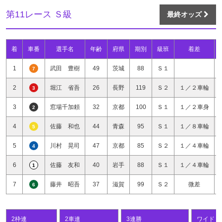
第11レース Ｓ級
最終オッズ
着
車番
選手名
年齢
府県
期別
級班
着差
1
武田 豊樹
49
茨城
88
Ｓ１
7
2
堀江 省吾
26
長野
119
Ｓ２
１／２車輪
3
3
窓場千加頼
32
京都
100
Ｓ１
１／２車身
2
4
佐藤 和也
44
青森
95
Ｓ１
１／８車輪
5
5
川村 晃司
47
京都
85
Ｓ２
１／４車輪
4
6
佐藤 友和
40
岩手
88
Ｓ１
１／４車輪
1
7
藤井 昭吾
37
滋賀
99
Ｓ２
微差
6
2枠連
2車連
3連勝
ワイド