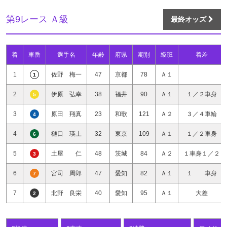
第9レース Ａ級
最終オッズ
着
車番
選手名
年齢
府県
期別
級班
着差
1
佐野 梅一
47
京都
78
Ａ１
1
2
伊原 弘幸
38
福井
90
Ａ１
１／２車身
5
3
原田 翔真
23
和歌
121
Ａ２
３／４車輪
4
4
樋口 瑛土
32
東京
109
Ａ１
１／２車身
6
5
土屋 仁
48
茨城
84
Ａ２
１車身１／２
3
6
宮司 周郎
47
愛知
82
Ａ１
１ 車身
7
7
北野 良栄
40
愛知
95
Ａ１
大差
2