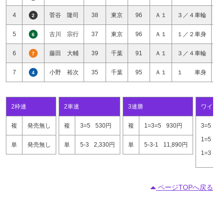
4
菅谷 隆司
38
東京
96
Ａ１
３／４車輪
2
5
古川 宗行
37
東京
96
Ａ１
１／２車身
6
6
藤田 大輔
39
千葉
91
Ａ１
３／４車輪
7
7
小野 裕次
35
千葉
95
Ａ１
１ 車身
4
2枠連
2車連
3連勝
ワイド
複
発売無し
複
3=5
530円
複
1=3=5
930円
3=5
1=5
単
発売無し
単
5-3
2,330円
単
5-3-1
11,890円
1=3
ページTOPへ戻る