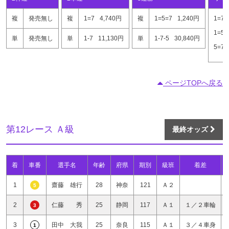
複
発売無し
複
1=7
4,740円
複
1=5=7
1,240円
1=7
1=5
単
発売無し
単
1-7
11,130円
単
1-7-5
30,840円
5=7
ページTOPへ戻る
第12レース Ａ級
最終オッズ
着
車番
選手名
年齢
府県
期別
級班
着差
1
齋藤 雄行
28
神奈
121
Ａ２
5
2
仁藤 秀
25
静岡
117
Ａ１
１／２車輪
3
3
田中 大我
25
奈良
115
Ａ１
３／４車身
1