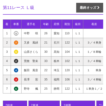
第11レース Ｌ級
最終オッズ
着
車番
選手名
年齢
府県
期別
級班
着差
1
中野 咲
26
愛知
110
Ｌ１
1
2
又多 風緑
21
石川
122
Ｌ１
３／４車身
7
3
山原さくら
30
高知
104
Ｌ１
１／８車輪
5
4
荒牧 聖未
33
栃木
102
Ｌ１
３／４車輪
2
5
飯田 風音
22
埼玉
120
Ｌ１
１ 車身
4
6
長澤 彩
35
福岡
106
Ｌ１
３／４車輪
3
7
野寺 楓
25
静岡
122
Ｌ１
１車身１／２
6
2枠連
2車連
3連勝
ワイ