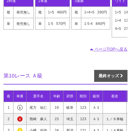
2枠連
2車連
3連勝
ワイド
複
発売無し
複
1=5
460円
複
1=4=5
290円
1=5
14
1=4
13
単
発売無し
単
1-5
570円
単
1-5-4
840円
4=5
27
ページTOPへ戻る
第10レース Ａ級
最終オッズ
着
車番
選手名
年齢
府県
期別
級班
着差
1
尾方 祐仁
19
岐阜
123
Ａ３
1
2
熊崎 麻人
23
埼玉
123
Ａ３
１／８車輪
3
3
小榑 佑弥
24
新潟
121
Ａ３
１／４車輪
5