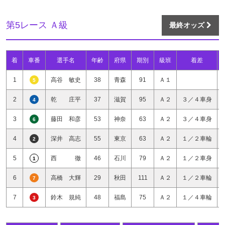
第5レース Ａ級
最終オッズ
着
車番
選手名
年齢
府県
期別
級班
着差
1
高谷 敏史
38
青森
91
Ａ１
5
2
乾 庄平
37
滋賀
95
Ａ２
３／４車身
4
3
藤田 和彦
53
神奈
63
Ａ２
３／４車身
6
4
深井 高志
55
東京
63
Ａ２
１／２車輪
2
5
西 徹
46
石川
79
Ａ２
１／２車身
1
6
高橋 大輝
29
秋田
111
Ａ２
１／２車輪
7
7
鈴木 規純
48
福島
75
Ａ２
１／４車輪
3