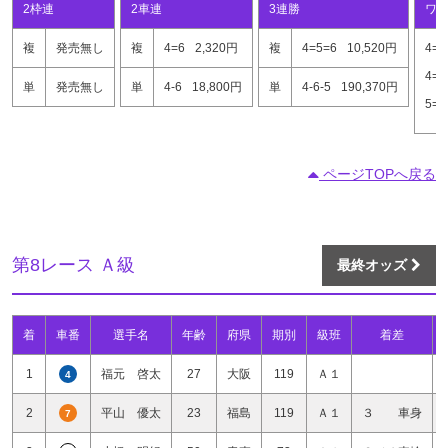
2枠連
2車連
3連勝
ワ
複
発売無し
複
4=6
2,320円
複
4=5=6
10,520円
4=6
4=5
単
発売無し
単
4-6
18,800円
単
4-6-5
190,370円
5=6
ページTOPへ戻る
第8レース Ａ級
最終オッズ
着
車番
選手名
年齢
府県
期別
級班
着差
1
福元 啓太
27
大阪
119
Ａ１
4
2
平山 優太
23
福島
119
Ａ１
３ 車身
7