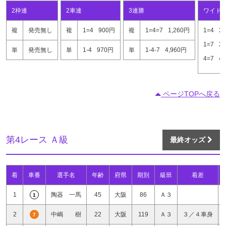
2枠連
2車連
3連勝
ワイド
複
発売無し
複
1=4
900円
複
1=4=7
1,260円
1=4
2
1=7
2
単
発売無し
単
1-4
970円
単
1-4-7
4,960円
4=7
4
ページTOPへ戻る
第4レース Ａ級
最終オッズ
着
車番
選手名
年齢
府県
期別
級班
着差
1
陶器 一馬
45
大阪
86
Ａ３
1
2
中嶋 樹
22
大阪
119
Ａ３
３／４車身
7