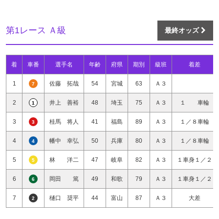
第1レース Ａ級
最終オッズ
着
車番
選手名
年齢
府県
期別
級班
着差
1
佐藤 拓哉
54
宮城
63
Ａ３
7
2
井上 善裕
48
埼玉
75
Ａ３
１ 車輪
1
3
桂馬 将人
41
福島
89
Ａ３
１／８車輪
3
4
幡中 幸弘
50
兵庫
80
Ａ３
１／８車輪
4
5
林 洋二
47
岐阜
82
Ａ３
１車身１／２
5
6
岡田 篤
49
和歌
79
Ａ３
１車身１／２
6
7
樋口 奨平
44
富山
87
Ａ３
大差
2