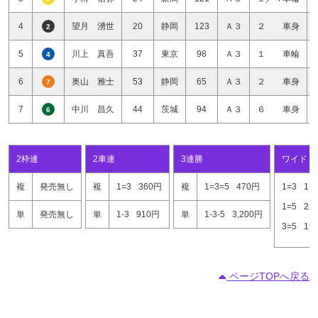
4
望月 湧世
20
静岡
123
Ａ３
２ 車身
2
5
川上 真吾
37
東京
98
Ａ３
１ 車輪
4
6
奥山 雅士
53
静岡
65
Ａ３
２ 車身
7
7
中川 昌久
44
茨城
94
Ａ３
６ 車身
6
2枠連
2車連
3連勝
ワイド
複
発売無し
複
1=3
360円
複
1=3=5
470円
1=3
15
1=5
22
単
発売無し
単
1-3
910円
単
1-3-5
3,200円
3=5
19
ページTOPへ戻る