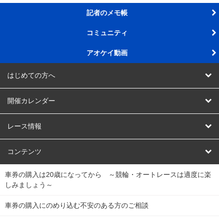
記者のメモ帳
コミュニティ
アオケイ動画
はじめての方へ
AOKEIスタジアムって
開催カレンダー
AOKEIスタジアム会員ってなに
競輪
レース情報
チャリロトとは
オートレース
レース結果
コンテンツ
車券の購入は20歳になってから ～競輪・オートレースは適度に楽
チャリロトセレクトとは
競輪くじ
キャリーオーバー一覧
会員規約
しみましょう～
チャリロト５とは
Dokanto!
全国の競輪場データ
会社概要
車券の購入にのめり込む不安のある方のご相談