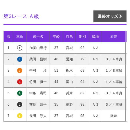
第3レース Ａ級
最終オッズ
着
車番
選手名
年齢
府県
期別
級班
着差
1
加美山隆行
37
宮城
92
Ａ３
1
2
柴田 昌樹
48
愛知
79
Ａ３
３／４車身
4
3
中村 淳
51
栃木
69
Ａ３
１／８車輪
7
4
竹田 慎一
44
富山
94
Ａ３
１／４車輪
3
5
中条 憲司
46
兵庫
82
Ａ３
３／４車身
6
6
前島 恭平
35
長野
98
Ａ３
３／４車身
2
7
長田 彰人
37
宮城
95
Ａ３
微差
5