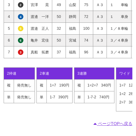
3
宮澤 晃
49
山梨
75
Ａ３
１ 車輪
2
4
渡邊 一洋
50
静岡
72
Ａ３
１ 車身
4
5
渡邉 正人
32
福島
100
Ａ３
１／８車輪
5
6
亀井 宏佳
50
宮城
74
Ａ３
３／４車身
6
7
真船 拓磨
37
福島
96
Ａ３
３／４車身
3
2枠連
2車連
3連勝
ワイド
複
発売無し
複
1=7
190円
複
1=2=7
340円
1=7
12
1=2
28
単
発売無し
単
1-7
390円
単
1-7-2
740円
2=7
38
ページTOPへ戻る