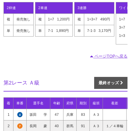
2枠連
2車連
3連勝
ワイド
複
発売無し
複
1=7
1,200円
複
1=3=7
490円
1=7
5
3=7
1
単
発売無し
単
7-1
1,890円
単
7-1-3
3,170円
1=3
4
ページTOPへ戻る
第2レース Ａ級
最終オッズ
着
車番
選手名
年齢
府県
期別
級班
着差
1
坂田 学
47
兵庫
83
Ａ３
4
2
長岡 豪
40
群馬
91
Ａ３
１／４車輪
7