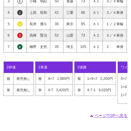
3
小橋 明紀
50
青森
73
Ａ１
３／４車輪
1
4
上田 裕和
42
三重
86
Ａ１
３／４車身
2
5
長井 優斗
36
東京
95
Ａ１
１／２車輪
5
6
高峰 賢治
52
山梨
73
Ａ２
３／４車身
3
7
楠野 史尭
35
埼玉
105
Ａ２
２ 車身
6
2枠連
2車連
3連勝
ワイ
複
発売無し
複
4=7
1,980円
複
1=4=7
2,200円
4=7
1=4
単
発売無し
単
4-7
3,420円
単
4-7-1
9,020円
1=7
ページTOPへ戻る