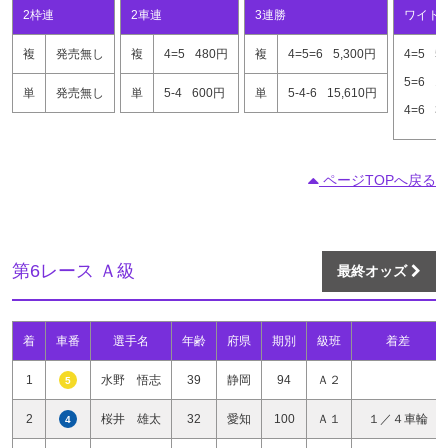
2枠連
2車連
3連勝
ワイド
複
発売無し
複
4=5
480円
複
4=5=6
5,300円
4=5
5
5=6
1
単
発売無し
単
5-4
600円
単
5-4-6
15,610円
4=6
3
ページTOPへ戻る
第6レース Ａ級
最終オッズ
着
車番
選手名
年齢
府県
期別
級班
着差
1
水野 悟志
39
静岡
94
Ａ２
5
2
桜井 雄太
32
愛知
100
Ａ１
１／４車輪
4