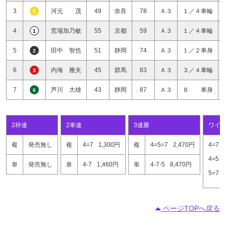
3
河元 茂
49
奈良
78
Ａ３
１／４車輪
5
4
窓場加乃敏
55
京都
59
Ａ３
１／４車輪
1
5
田中 智也
51
静岡
74
Ａ３
１／２車身
2
6
内海 雅夫
45
群馬
83
Ａ３
３／４車輪
3
7
芦川 大雄
43
静岡
87
Ａ３
８ 車身
6
2枠連
2車連
3連勝
ワイ
複
発売無し
複
4=7
1,300円
複
4=5=7
2,470円
4=7
4=5
単
発売無し
単
4-7
1,460円
単
4-7-5
8,470円
5=7
ページTOPへ戻る