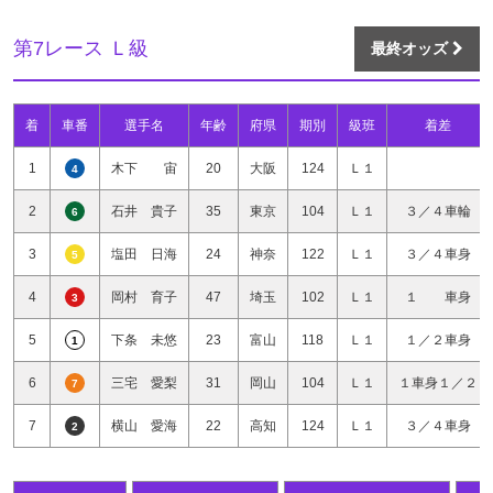
第7レース Ｌ級
最終オッズ
着
車番
選手名
年齢
府県
期別
級班
着差
1
木下 宙
20
大阪
124
Ｌ１
4
2
石井 貴子
35
東京
104
Ｌ１
３／４車輪
6
3
塩田 日海
24
神奈
122
Ｌ１
３／４車身
5
4
岡村 育子
47
埼玉
102
Ｌ１
１ 車身
3
5
下条 未悠
23
富山
118
Ｌ１
１／２車身
1
6
三宅 愛梨
31
岡山
104
Ｌ１
１車身１／２
7
7
横山 愛海
22
高知
124
Ｌ１
３／４車身
2