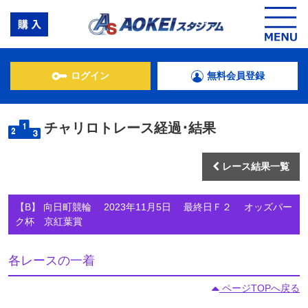
ログイン
無料会員登録
チャリロトレース経過･結果
レース結果一覧
【B】 向日町競輪 2023年11月5日 最終日Ｆ２ オッズパー
ク杯 京紅葉賞
各レースの一着
ページTOPへ戻る