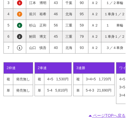
3
江本 博明
43
千葉
90
Ａ２
１／２車輪
3
4
前川 裕希
46
北海
95
Ａ２
１車身１／２
7
5
杉山 正和
56
三重
59
Ａ２
１ 車輪
6
6
鮒田 博文
45
三重
79
Ａ２
１車身１／２
2
7
山口 慎吾
40
北海
93
Ａ２
３／４車身
1
2枠連
2車連
3連勝
ワイ
複
発売無し
複
4=5
1,530円
複
3=4=5
1,720円
4=5
3=5
単
発売無し
単
5-4
5,810円
単
5-4-3
21,690円
3=4
ページTOPへ戻る