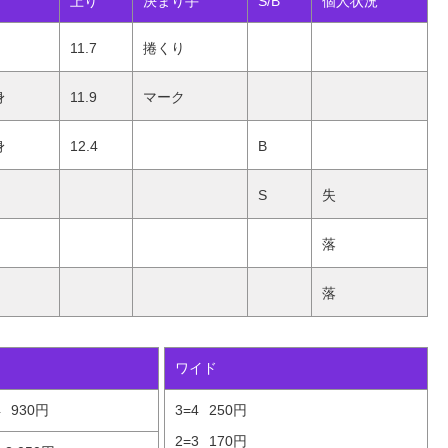
上り
決まり手
S/B
個人状況
11.7
捲くり
身
11.9
マーク
身
12.4
B
S
失
落
落
ワイド
4
930円
3=4
250円
2=3
170円