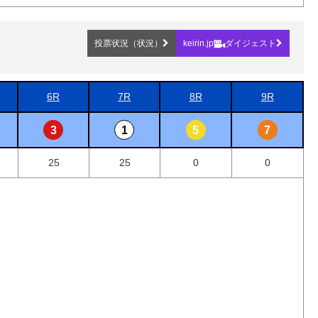
投票状況（状況）
keirin.jp
ダイジェスト
6R
7R
8R
9R
3
1
5
7
25
25
0
0