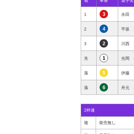
着
車番
選手名
3
1
永田 
4
2
平坂 
2
3
川西 
1
失
光岡 
5
落
伊藤 
6
落
舟元 
2枠連
複
発売無し