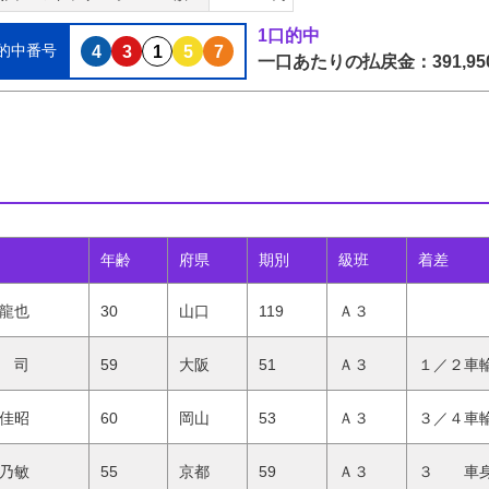
1口的中
的中番号
4
3
1
5
7
一口あたりの払戻金：391,95
年齢
府県
期別
級班
着差
龍也
30
山口
119
Ａ３
 司
59
大阪
51
Ａ３
１／２車
佳昭
60
岡山
53
Ａ３
３／４車
乃敏
55
京都
59
Ａ３
３ 車