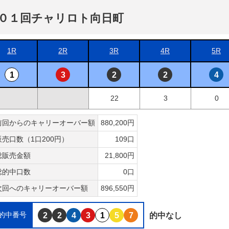
０１回チャリロト向日町
1R
2R
3R
4R
5R
1
3
2
2
4
22
3
0
前回からのキャリーオーバー額
880,200円
販売口数（1口200円）
109口
総販売金額
21,800円
総的中口数
0口
次回へのキャリーオーバー額
896,550円
的中番号
2
2
4
3
1
5
7
的中なし