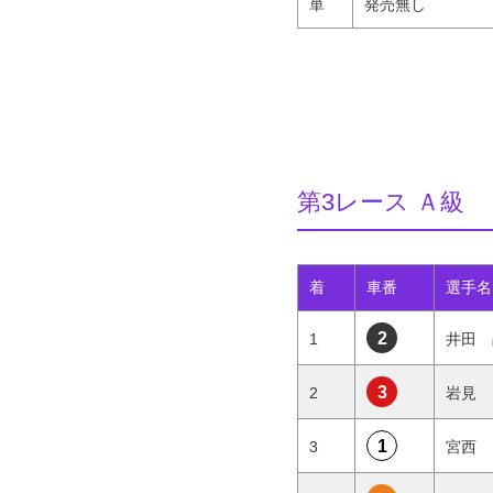
単
発売無し
第3レース Ａ級
着
車番
選手名
2
1
井田 
3
2
岩見
1
3
宮西