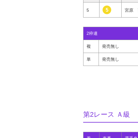
5
5
宮原 
2枠連
複
発売無し
単
発売無し
第2レース Ａ級