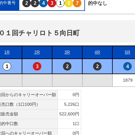
的中番号
2
2
4
3
1
5
7
的中なし
０１回チャリロト５向日町
1R
2R
3R
4R
5R
1
3
2
2
4
1879
前回からのキャリーオーバー額
0円
販売口数（1口100円）
5,226口
総販売金額
522,600円
総的中口数
1口
次回へのキャリーオーバー額
0円