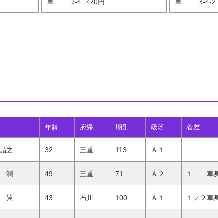
単
3-4
420円
単
3-4-2
年齢
府県
期別
級班
着差
晶之
32
三重
113
Ａ１
 潤
49
三重
71
Ａ２
１ 車
 翼
43
石川
100
Ａ１
１／２車