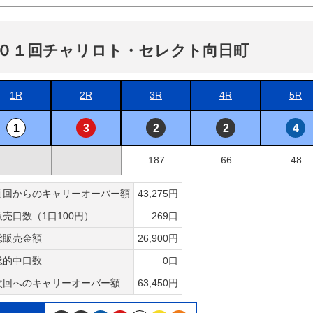
０１回チャリロト・セレクト向日町
1R
2R
3R
4R
5R
1
3
2
2
4
187
66
48
前回からのキャリーオーバー額
43,275円
販売口数（1口100円）
269口
総販売金額
26,900円
総的中口数
0口
次回へのキャリーオーバー額
63,450円