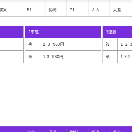
英司
51
長崎
71
Ａ３
大差
2車連
3連勝
複
1=3
960円
複
1=2=
単
1-3
930円
単
1-3-2