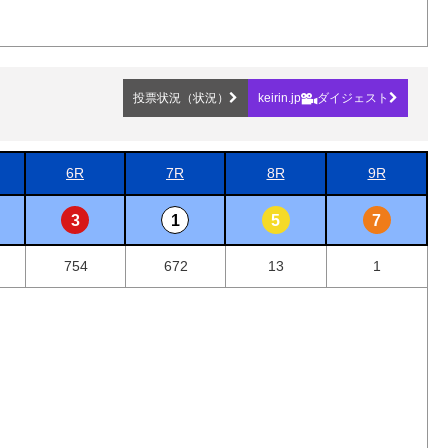
投票状況（状況）
keirin.jp
ダイジェスト
6R
7R
8R
9R
3
1
5
7
754
672
13
1