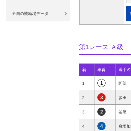
全国の競輪場データ
第1レース Ａ級
着
車番
選手名
1
1
阿部 
3
2
多田
2
3
谷尾 
4
4
窓場加