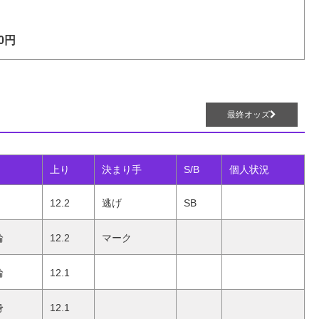
0円
最終オッズ
上り
決まり手
S/B
個人状況
12.2
逃げ
SB
輪
12.2
マーク
輪
12.1
身
12.1