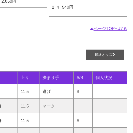
2,050円
2=4
540円
ページTOPへ戻る
最終オッズ
上り
決まり手
S/B
個人状況
11.5
逃げ
B
身
11.5
マーク
身
11.5
S