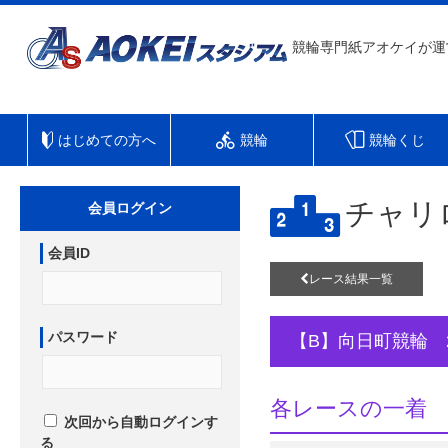
競輪専門紙アオケイが運
はじめての方へ
競輪
競輪くじ
チャリ
会員ログイン
会員ID
レース結果一覧
パスワード
【B】向日町競輪 
各レースの一着
次回から自動ログインす
る