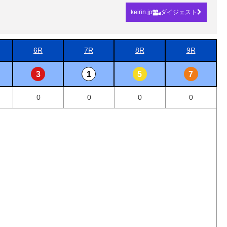
keirin.jp
ダイジェスト
6R
7R
8R
9R
3
1
5
7
0
0
0
0