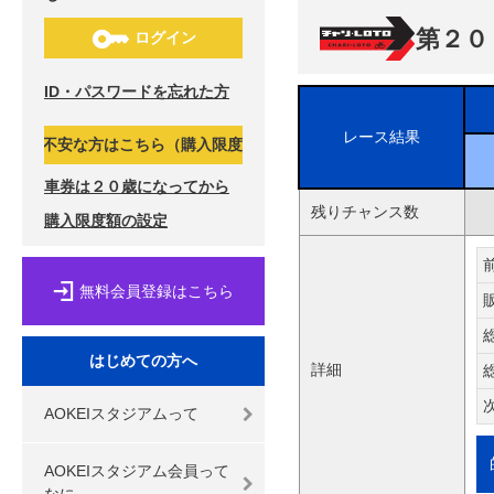
第２０
ログイン
ID・パスワードを忘れた方
レース結果
不安な方はこちら（購入限度額の設定）↓
車券は２０歳になってから
残りチャンス数
購入限度額の設定
無料会員登録はこちら
はじめての方へ
詳細
AOKEIスタジアムって
AOKEIスタジアム会員って
なに