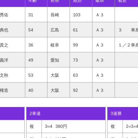
年齢
府県
期別
級班
着差
秀佑
31
長崎
103
Ａ３
典也
54
広島
61
Ａ３
３ 車
貴之
36
岐阜
99
Ａ３
１／２車
義洋
49
愛知
73
Ａ３
文秋
53
大阪
63
Ａ３
権造
40
大阪
92
Ａ３
2車連
3連勝
複
3=4
380円
複
2=3=