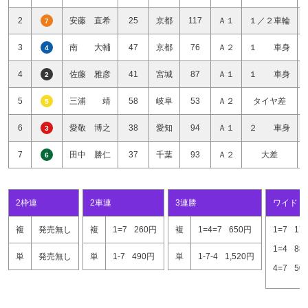
2
安藤 直希
25
京都
117
Ａ１
１／２車輪
7
3
南 大輔
47
京都
76
Ａ２
１ 車身
4
4
佐藤 雅彦
41
宮城
87
Ａ１
１ 車身
2
5
三浦 靖
58
岐阜
53
Ａ２
タイヤ差
5
6
愛敬 博之
38
愛知
94
Ａ１
２ 車身
3
7
田中 勝仁
37
千葉
93
Ａ２
大差
6
2枠連
2車連
3連勝
ワイド
複
発売無し
複
1=7
260円
複
1=4=7
650円
1=7
17
1=4
88
単
発売無し
単
1-7
490円
単
1-7-4
1,520円
4=7
50