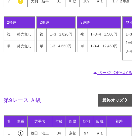
7
大利 航平
31
和歌
109
Ａ１
１／２車身
5
2枠連
2車連
3連勝
ワイ
複
発売無し
複
1=3
2,820円
複
1=3=4
1,560円
1=3
1=4
単
発売無し
単
1-3
4,660円
単
1-3-4
12,450円
3=4
ページTOPへ戻る
第9レース Ａ級
最終オッズ
着
車番
選手名
年齢
府県
期別
級班
着差
1
菱田 浩二
34
京都
97
Ａ１
1