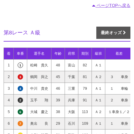
ページTOPへ戻る
第8レース Ａ級
最終オッズ
着
車番
選手名
年齢
府県
期別
級班
着差
1
松崎 貴久
48
富山
82
Ａ１
1
2
鶴岡 與之
45
千葉
81
Ａ２
３ 車身
3
3
中川 貴史
46
三重
79
Ａ１
１ 車輪
4
4
玉手 翔
39
兵庫
91
Ａ１
２ 車身
2
5
大城 慶之
38
大阪
113
Ａ２
１車身１／２
6
6
奥出 良
29
石川
109
Ａ１
１ 車身
7