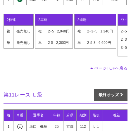
2枠連
2車連
3連勝
ワイ
複
発売無し
複
2=5
2,040円
複
2=3=5
1,340円
2=5
2=3
単
発売無し
単
2-5
2,300円
単
2-5-3
6,690円
3=5
ページTOPへ戻る
第11レース Ｌ級
最終オッズ
着
車番
選手名
年齢
府県
期別
級班
着差
1
坂口 楓華
25
京都
112
Ｌ１
1