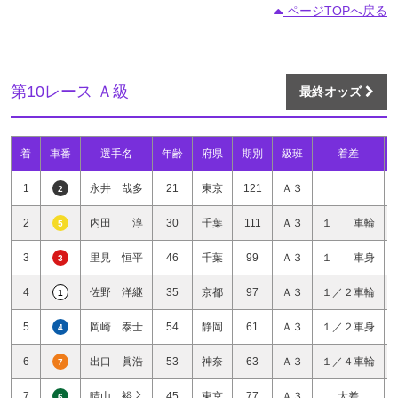
ページTOPへ戻る
第10レース Ａ級
最終オッズ
着
車番
選手名
年齢
府県
期別
級班
着差
1
永井 哉多
21
東京
121
Ａ３
2
2
内田 淳
30
千葉
111
Ａ３
１ 車輪
5
3
里見 恒平
46
千葉
99
Ａ３
１ 車身
3
4
佐野 洋継
35
京都
97
Ａ３
１／２車輪
1
5
岡崎 泰士
54
静岡
61
Ａ３
１／２車身
4
6
出口 眞浩
53
神奈
63
Ａ３
１／４車輪
7
7
晴山 裕之
45
東京
77
Ａ３
大差
6