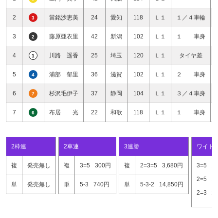
2
當銘沙恵美
24
愛知
118
Ｌ１
１／４車輪
3
3
藤原亜衣里
42
新潟
102
Ｌ１
１ 車身
2
4
川路 遥香
25
埼玉
120
Ｌ１
タイヤ差
1
5
浦部 郁里
36
滋賀
102
Ｌ１
２ 車身
4
6
杉沢毛伊子
37
静岡
104
Ｌ１
３／４車身
7
7
布居 光
22
和歌
118
Ｌ１
１ 車身
6
2枠連
2車連
3連勝
ワイド
複
発売無し
複
3=5
300円
複
2=3=5
3,680円
3=5
1
2=5
1
単
発売無し
単
5-3
740円
単
5-3-2
14,850円
2=3
2