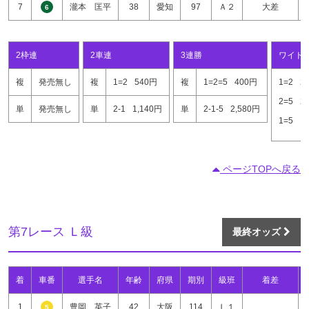
7
瀧本 匡平
38
愛知
97
Ａ２
大差
6
2枠連
2車連
3連勝
ワイド
複
発売無し
複
1=2
540円
複
1=2=5
400円
1=2
2
2=5
2
単
発売無し
単
2-1
1,140円
単
2-1-5
2,580円
1=5
1
ページTOPへ戻る
第7レース Ｌ級
最終オッズ
着
車番
選手名
年齢
府県
期別
級班
着差
1
豊岡 英子
42
大阪
114
Ｌ１
5