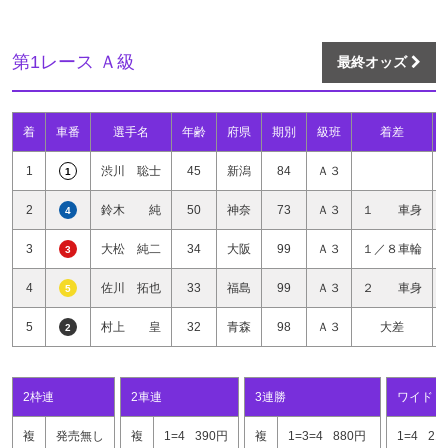
第1レース Ａ級
最終オッズ
着
車番
選手名
年齢
府県
期別
級班
着差
1
渋川 聡士
45
新潟
84
Ａ３
1
2
鈴木 純
50
神奈
73
Ａ３
１ 車身
4
3
大松 純二
34
大阪
99
Ａ３
１／８車輪
3
4
佐川 拓也
33
福島
99
Ａ３
２ 車身
5
5
村上 皇
32
青森
98
Ａ３
大差
2
2枠連
2車連
3連勝
ワイド
複
発売無し
複
1=4
390円
複
1=3=4
880円
1=4
21