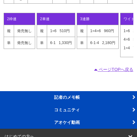
2枠連
2車連
3連勝
ワイド
複
発売無し
複
1=6
510円
複
1=4=6
960円
1=6
2
4=6
5
単
発売無し
単
6-1
1,330円
単
6-1-4
2,180円
1=4
7
ページTOPへ戻る
記者のメモ帳
コミュニティ
アオケイ動画
はじめての方へ