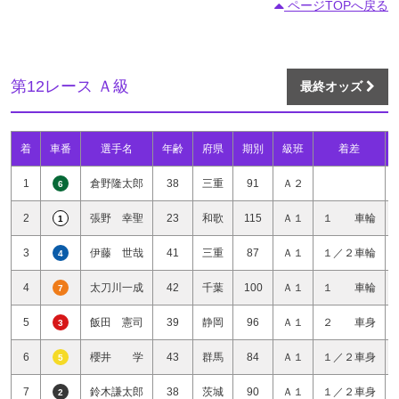
ページTOPへ戻る
第12レース Ａ級
最終オッズ
着
車番
選手名
年齢
府県
期別
級班
着差
1
倉野隆太郎
38
三重
91
Ａ２
6
2
張野 幸聖
23
和歌
115
Ａ１
１ 車輪
1
3
伊藤 世哉
41
三重
87
Ａ１
１／２車輪
4
4
太刀川一成
42
千葉
100
Ａ１
１ 車輪
7
5
飯田 憲司
39
静岡
96
Ａ１
２ 車身
3
6
櫻井 学
43
群馬
84
Ａ１
１／２車身
5
7
鈴木謙太郎
38
茨城
90
Ａ１
１／２車身
2