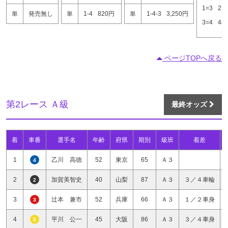
1=3
23
単
発売無し
単
1-4
820円
単
1-4-3
3,250円
3=4
48
ページTOPへ戻る
第2レース Ａ級
最終オッズ
着
車番
選手名
年齢
府県
期別
級班
着差
1
乙川 高徳
52
東京
65
Ａ３
4
2
加賀美智史
40
山梨
87
Ａ３
３／４車輪
2
3
辻本 兼市
52
兵庫
66
Ａ３
１／２車身
3
4
平川 公一
45
大阪
86
Ａ３
３／４車身
5