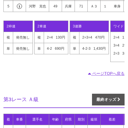
5
河野 克也
49
兵庫
71
Ａ３
１ 車身
1
2枠連
2車連
3連勝
ワイド
複
発売無し
複
2=4
130円
複
2=3=4
470円
2=4
13
3=4
29
単
発売無し
単
4-2
690円
単
4-2-3
1,430円
2=3
38
ページTOPへ戻る
第3レース Ａ級
最終オッズ
着
車番
選手名
年齢
府県
期別
級班
着差