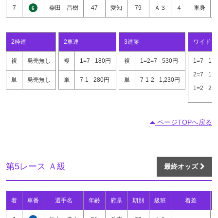
7
柴田 昌樹
47
愛知
79
Ａ３
４ 車身
6
2枠連
2車連
3連勝
ワイド
複
発売無し
複
1=7
180円
複
1=2=7
530円
1=7
15
2=7
15
単
発売無し
単
7-1
280円
単
7-1-2
1,230円
1=2
26
ページTOPへ戻る
第5レース Ａ級
最終オッズ
着
車番
選手名
年齢
府県
期別
級班
着差