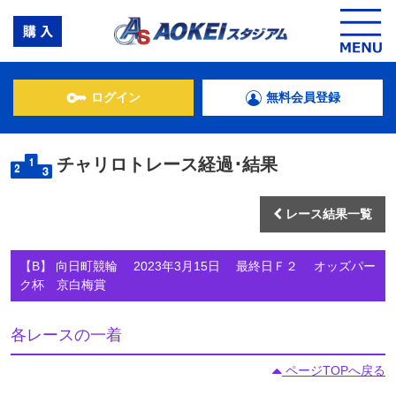
ログイン
無料会員登録
チャリロトレース経過･結果
レース結果一覧
【B】 向日町競輪 2023年3月15日 最終日Ｆ２ オッズパー
ク杯 京白梅賞
各レースの一着
ページTOPへ戻る