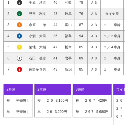
1
千原 洋晋
46
和歌
78
Ａ３
2
2
児玉 利文
48
岐阜
76
Ａ３
タイヤ差
6
3
永原 徹
44
富山
87
Ａ３
１ 車輪
7
4
小酒 大司
36
福島
94
Ａ３
１／２車身
4
5
菊地 大輔
47
栃木
85
Ａ３
３／４車身
5
6
石田 岳彦
41
岩手
89
Ａ３
１ 車身
1
7
佐野多喜男
43
新潟
85
Ａ３
１ 車身
3
2枠連
2車連
3連勝
ワイド
複
発売無し
複
2=6
3,160円
複
2=6=7
420円
2=6
4
2=7
1
単
発売無し
単
2-6
3,290円
単
2-6-7
5,680円
6=7
2