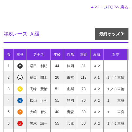
ページTOPへ戻る
第6レース Ａ級
最終オッズ
着
車番
選手名
年齢
府県
期別
級班
着差
1
増田 利明
44
静岡
81
Ａ２
2
2
樋口 開土
26
東京
113
Ａ１
３／４車輪
1
3
高峰 賢治
51
山梨
73
Ａ２
１／８車輪
5
4
松山 正和
51
静岡
76
Ａ２
１ 車身
4
5
大崎 智久
40
青森
89
Ａ２
１ 車身
7
6
黒木 誠一
55
兵庫
60
Ａ２
１／２車身
3