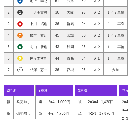
1
池上 孝之
51
兵庫
69
Ａ２
4
2
一ノ瀬貴将
36
大阪
98
Ａ２
１／２車輪
2
3
中川 拓也
36
群馬
94
Ａ２
２ 車身
3
4
根本 雄紀
45
茨城
80
Ａ２
１／２車身
7
5
丸山 勝也
43
静岡
85
Ａ２
１ 車輪
6
6
佐々木孝司
44
青森
84
Ａ１
１ 車身
5
7
相澤 恵一
36
宮城
95
Ａ２
大差
1
2枠連
2車連
3連勝
ワイ
複
発売無し
複
2=4
1,000円
複
2=3=4
1,430円
2=4
3=4
単
発売無し
単
4-2
4,750円
単
4-2-3
27,870円
2=3