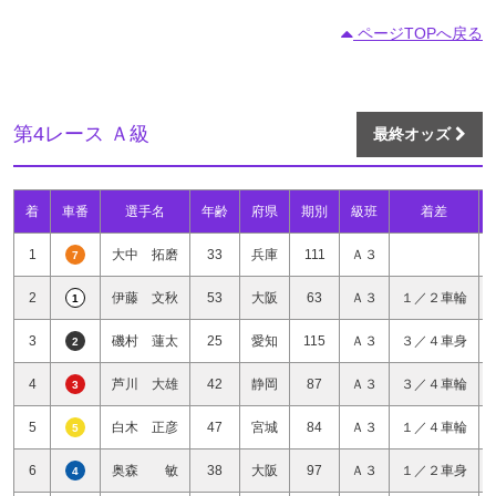
ページTOPへ戻る
第4レース Ａ級
最終オッズ
着
車番
選手名
年齢
府県
期別
級班
着差
1
大中 拓磨
33
兵庫
111
Ａ３
7
2
伊藤 文秋
53
大阪
63
Ａ３
１／２車輪
1
3
磯村 蓮太
25
愛知
115
Ａ３
３／４車身
2
4
芦川 大雄
42
静岡
87
Ａ３
３／４車輪
3
5
白木 正彦
47
宮城
84
Ａ３
１／４車輪
5
6
奥森 敏
38
大阪
97
Ａ３
１／２車身
4