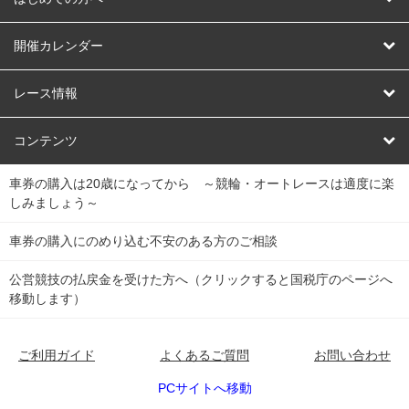
AOKEIスタジアムって
開催カレンダー
AOKEIスタジアム会員ってなに
競輪
レース情報
チャリロトとは
オートレース
レース結果
コンテンツ
車券の購入は20歳になってから ～競輪・オートレースは適度に楽
チャリロトセレクトとは
競輪くじ
キャリーオーバー一覧
会員規約
しみましょう～
チャリロト５とは
Dokanto!
全国の競輪場データ
会社概要
車券の購入にのめり込む不安のある方のご相談
公営競技の払戻金を受けた方へ（クリックすると国税庁のページへ
チャリロト３とは
個人情報について
移動します）
グループ開催とは
推奨動作環境
ご利用ガイド
よくあるご質問
お問い合わせ
競輪とは
PCサイトへ移動