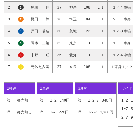
2
尾崎 睦
37
神奈
108
Ｌ１
１／４車輪
2
3
梶田 舞
36
埼玉
104
Ｌ１
２ 車身
7
4
戸田 瑞姫
20
茨城
122
Ｌ１
１／８車輪
4
5
岡本 二菜
25
東京
118
Ｌ１
１ 車身
6
6
中野 咲
26
愛知
110
Ｌ１
１／４車輪
3
7
元砂七夕美
27
奈良
108
Ｌ１
１車身１／２
5
2枠連
2車連
3連勝
ワイド
複
発売無し
複
1=2
140円
複
1=2=7
840円
1=2
10
1=7
55
単
発売無し
単
1-2
220円
単
1-2-7
2,360円
2=7
93