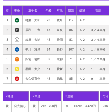
着
車番
選手名
年齢
府県
期別
級班
着差
1
村瀬 大和
23
岐阜
119
Ａ２
6
2
辰己 豊
47
奈良
86
Ａ２
３／４車身
2
3
梅原 大治
48
静岡
81
Ａ２
３／４車身
1
4
平川 雅晃
34
長野
107
Ａ２
１／８車輪
4
5
四宮 哲郎
52
京都
71
Ａ２
１／２車身
7
6
黒田 大介
51
愛媛
77
Ａ２
１ 車身
5
7
大久保直也
48
徳島
85
Ａ２
９ 車身
3
2枠連
2車連
3連勝
ワイド
複
発売無し
複
2=6
700円
複
1=2=6
3,420円
2=6