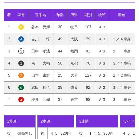
着
車番
選手名
年齢
府県
期別
級班
着差
1
谷本 奨輝
30
岐阜
107
Ａ３
5
2
吉川 悟
49
大阪
79
Ａ３
３／４車身
4
3
田中 孝法
44
福岡
91
Ａ３
１ 車身
1
4
南 大輔
50
京都
76
Ａ３
３／４車輪
2
5
山本 康旗
25
大分
127
Ａ３
１／２車輪
7
6
武田 和也
38
奈良
92
Ａ３
３／４車身
6
7
櫻井 宏樹
37
東京
98
Ａ３
３ 車身
3
2枠連
2車連
3連勝
ワイド
複
発売無し
複
4=5
320円
複
1=4=5
950円
4=5
17