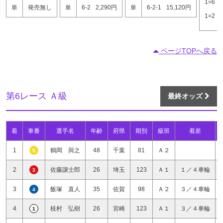
1=6
単
発売無し
単
6-2
2,290円
単
6-2-1
15,120円
1=2
ページTOPへ戻る
第6レース Ａ級
最終オッズ
着
車番
選手名
年齢
府県
期別
級班
着差
1
鶴岡 與之
48
千葉
81
Ａ２
5
2
佐藤譲士郎
26
埼玉
123
Ａ１
１／４車輪
3
3
飯塚 直人
35
佐賀
98
Ａ２
３／４車輪
4
4
枝村 弘樹
26
宮崎
123
Ａ１
３／４車輪
1