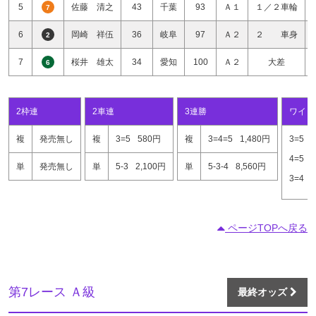
5
佐藤 清之
43
千葉
93
Ａ１
１／２車輪
7
6
岡崎 祥伍
36
岐阜
97
Ａ２
２ 車身
2
7
桜井 雄太
34
愛知
100
Ａ２
大差
6
2枠連
2車連
3連勝
ワイド
複
発売無し
複
3=5
580円
複
3=4=5
1,480円
3=5
4=5
単
発売無し
単
5-3
2,100円
単
5-3-4
8,560円
3=4
ページTOPへ戻る
第7レース Ａ級
最終オッズ