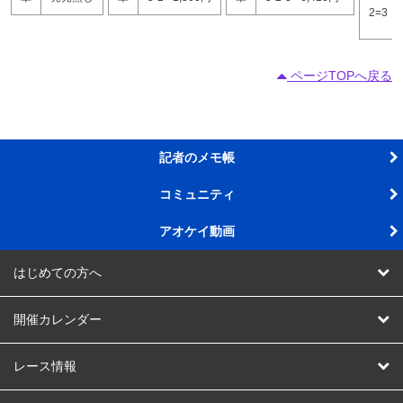
2=3
ページTOPへ戻る
記者のメモ帳
コミュニティ
アオケイ動画
はじめての方へ
AOKEIスタジアムって
開催カレンダー
AOKEIスタジアム会員ってなに
競輪
レース情報