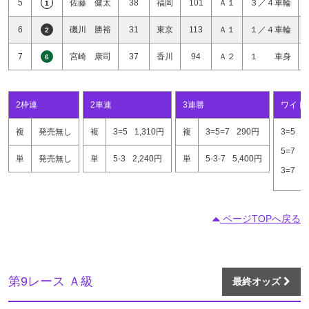
5
佐藤 健太
38
福岡
101
Ａ１
３／４車輪
1
6
磯川 勝裕
31
東京
113
Ａ１
１／４車輪
2
7
宮崎 康司
37
香川
94
Ａ２
１ 車身
6
2枠連
2車連
3連勝
ワイド
複
発売無し
複
3=5
1,310円
複
3=5=7
290円
3=5
2
5=7
1
単
発売無し
単
5-3
2,240円
単
5-3-7
5,400円
3=7
2
ページTOPへ戻る
第9レース Ａ級
最終オッズ