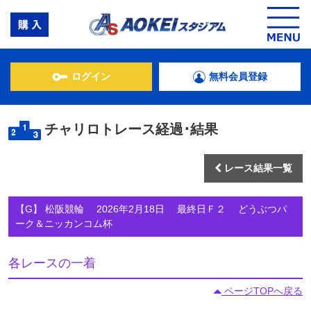
ログイン
無料会員登録
チャリロトレース経過･結果
レース結果一覧
【G】 松阪競輪 2026年2月18日 最終日Ｆ２ どうぶつパ
ーク＆ニッカンコム杯
各レースの一着
ページTOPへ戻る