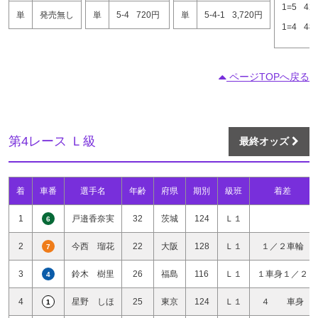
1=5
42
単
発売無し
単
5-4
720円
単
5-4-1
3,720円
1=4
48
ページTOPへ戻る
第4レース Ｌ級
最終オッズ
着
車番
選手名
年齢
府県
期別
級班
着差
1
戸邉香奈実
32
茨城
124
Ｌ１
6
2
今西 瑠花
22
大阪
128
Ｌ１
１／２車輪
7
3
鈴木 樹里
26
福島
116
Ｌ１
１車身１／２
4
4
星野 しほ
25
東京
124
Ｌ１
４ 車身
1