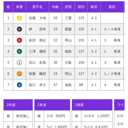
着
車番
選手名
年齢
府県
期別
級班
着差
1
佐藤 大地
26
三重
125
Ａ２
5
2
林 昌幸
23
愛媛
119
Ａ１
３／４車身
2
3
多田 晃紀
32
岡山
103
Ａ１
３ 車身
3
4
三澤 優樹
26
福島
127
Ａ２
１ 車身
6
5
谷口 友真
36
大阪
109
Ａ１
３ 車身
1
6
猿樂 楓樹
24
岡山
127
Ａ２
１／２車身
7
7
坂口 卓士
47
福島
88
Ａ１
４ 車身
4
2枠連
2車連
3連勝
ワイド
複
発売無し
複
2=5
550円
複
2=3=5
1,150円
2=5
3=5
単
発売無し
単
5-2
1,800円
単
5-2-3
6,410円