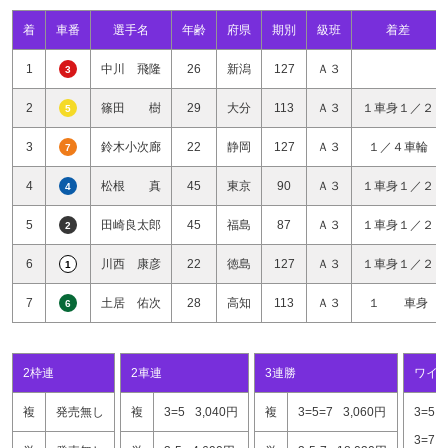
着
車番
選手名
年齢
府県
期別
級班
着差
1
中川 飛隆
26
新潟
127
Ａ３
3
2
篠田 樹
29
大分
113
Ａ３
１車身１／２
5
3
鈴木小次廊
22
静岡
127
Ａ３
１／４車輪
7
4
松根 真
45
東京
90
Ａ３
１車身１／２
4
5
田崎良太郎
45
福島
87
Ａ３
１車身１／２
2
6
川西 康彦
22
徳島
127
Ａ３
１車身１／２
1
7
土居 佑次
28
高知
113
Ａ３
１ 車身
6
2枠連
2車連
3連勝
ワイ
複
発売無し
複
3=5
3,040円
複
3=5=7
3,060円
3=5
3=7