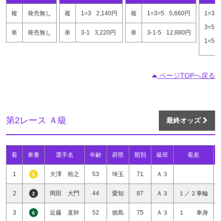
複
発売無し
複
1=3
2,140円
複
1=3=5
5,660円
1=3
3=5
単
発売無し
単
3-1
3,220円
単
3-1-5
12,880円
1=5
ページTOPへ戻る
第2レース Ａ級
最終オッズ
着
車番
選手名
年齢
府県
期別
級班
着差
1
大澤 裕之
53
埼玉
71
Ａ３
5
2
岡田 大門
44
愛知
87
Ａ３
１／２車輪
2
3
近藤 直幹
52
徳島
75
Ａ３
１ 車身
6