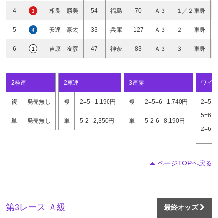
4
相良 勝美
54
福島
70
Ａ３
１／２車身
3
5
安達 豪太
33
兵庫
127
Ａ３
２ 車身
4
6
吉原 友彦
47
神奈
83
Ａ３
３ 車身
1
2枠連
2車連
3連勝
ワイ
複
発売無し
複
2=5
1,190円
複
2=5=6
1,740円
2=5
5=6
単
発売無し
単
5-2
2,350円
単
5-2-6
8,190円
2=6
ページTOPへ戻る
第3レース Ａ級
最終オッズ