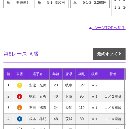
単
発売無し
単
5-1
950円
単
5-1-2
2,260円
1=2
20
ページTOPへ戻る
第8レース Ａ級
最終オッズ
着
車番
選手名
年齢
府県
期別
級班
着差
1
安達 光伸
23
岐阜
127
Ａ２
5
2
徳丸 泰教
40
兵庫
95
Ａ１
１／２車身
3
3
石田 拓真
24
愛知
119
Ａ１
１／８車輪
7
4
根本 雄紀
48
茨城
80
Ａ１
１／４車輪
4