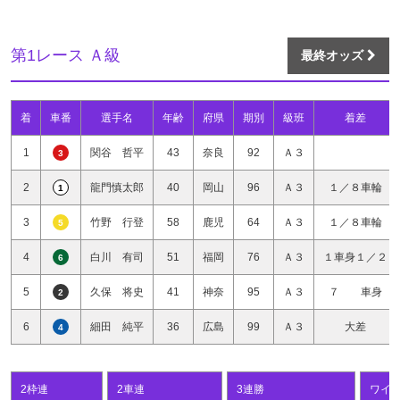
第1レース Ａ級
最終オッズ
着
車番
選手名
年齢
府県
期別
級班
着差
1
関谷 哲平
43
奈良
92
Ａ３
3
2
龍門慎太郎
40
岡山
96
Ａ３
１／８車輪
1
3
竹野 行登
58
鹿児
64
Ａ３
１／８車輪
5
4
白川 有司
51
福岡
76
Ａ３
１車身１／２
6
5
久保 将史
41
神奈
95
Ａ３
７ 車身
2
6
細田 純平
36
広島
99
Ａ３
大差
4
2枠連
2車連
3連勝
ワイ