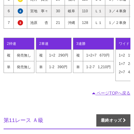
6
宮地 寧々
30
岐阜
110
Ｌ１
３／４車身
4
7
池原 杏
21
沖縄
128
Ｌ１
１／２車身
3
2枠連
2車連
3連勝
ワイド
複
発売無し
複
1=2
290円
複
1=2=7
670円
1=2
19
1=7
24
単
発売無し
単
1-2
390円
単
1-2-7
1,210円
2=7
42
ページTOPへ戻る
第11レース Ａ級
最終オッズ