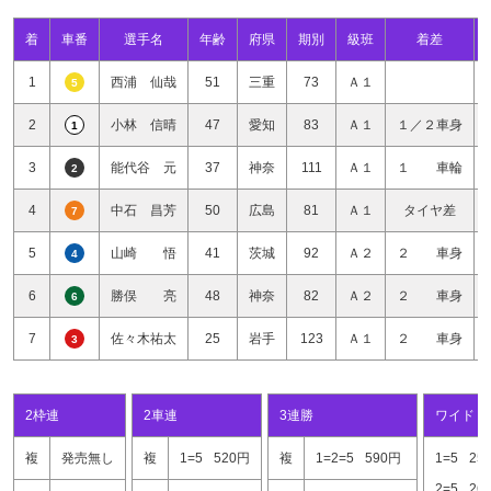
着
車番
選手名
年齢
府県
期別
級班
着差
1
西浦 仙哉
51
三重
73
Ａ１
5
2
小林 信晴
47
愛知
83
Ａ１
１／２車身
1
3
能代谷 元
37
神奈
111
Ａ１
１ 車輪
2
4
中石 昌芳
50
広島
81
Ａ１
タイヤ差
7
5
山崎 悟
41
茨城
92
Ａ２
２ 車身
4
6
勝俣 亮
48
神奈
82
Ａ２
２ 車身
6
7
佐々木祐太
25
岩手
123
Ａ１
２ 車身
3
2枠連
2車連
3連勝
ワイド
複
発売無し
複
1=5
520円
複
1=2=5
590円
1=5
25
2=5
26