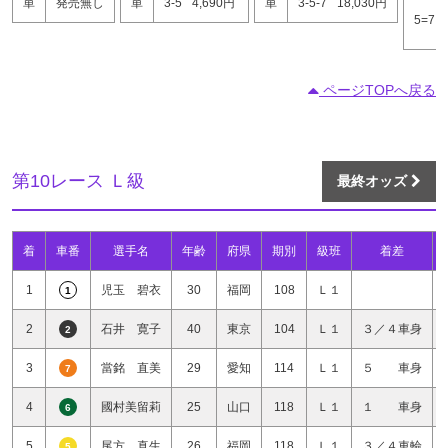
単
発売無し
単
3-5
4,690円
単
3-5-7
18,030円
5=7
ページTOPへ戻る
第10レース Ｌ級
最終オッズ
着
車番
選手名
年齢
府県
期別
級班
着差
1
児玉 碧衣
30
福岡
108
Ｌ１
1
2
石井 寛子
40
東京
104
Ｌ１
３／４車身
2
3
當銘 直美
29
愛知
114
Ｌ１
５ 車身
7
4
國村美留莉
25
山口
118
Ｌ１
１ 車身
6
5
尾方 真生
26
福岡
118
Ｌ１
３／４車輪
5