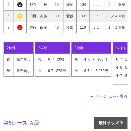
5
野寺 梓
25
静岡
126
Ｌ１
２ 車身
2
6
日野 友葵
30
愛媛
108
Ｌ１
３／４車身
5
7
齊藤 由紀
40
愛知
110
Ｌ１
１／２車輪
3
2枠連
2車連
3連勝
ワイド
複
発売無し
複
6=7
200円
複
4=6=7
900円
6=7
12
4=6
58
単
発売無し
単
6-7
270円
単
6-7-4
3,030円
4=7
81
ページTOPへ戻る
第5レース Ａ級
最終オッズ