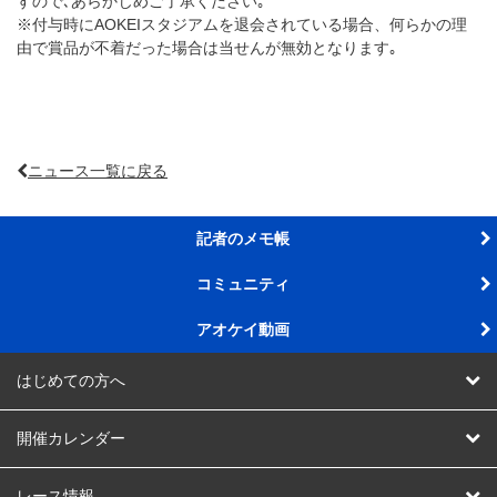
すので､あらかじめご了承ください｡
※付与時にAOKEIスタジアムを退会されている場合、何らかの理
由で賞品が不着だった場合は当せんが無効となります｡
ニュース一覧に戻る
記者のメモ帳
コミュニティ
アオケイ動画
はじめての方へ
AOKEIスタジアムって
開催カレンダー
AOKEIスタジアム会員ってなに
競輪
レース情報