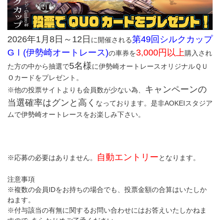
2026年1月8日～12日
第49回シルクカップ
に開催される
GⅠ(伊勢崎オートレース)
3,000円以上
の車券を
購入され
5名様
た方の中から抽選で
に伊勢崎オートレースオリジナルＱＵ
Ｏカードをプレゼント。
キャンペーンの
※他の投票サイトよりも会員数が少ない為、
当選確率はグンと高く
なっております。是非AOKEIスタジア
ムで伊勢崎オートレースをお楽しみ下さい。
自動エントリー
※応募の必要はありません。
となります。
注意事項
※複数の会員IDをお持ちの場合でも、投票金額の合算はいたしか
ねます。
※付与該当の有無に関するお問い合わせにはお答えいたしかねま